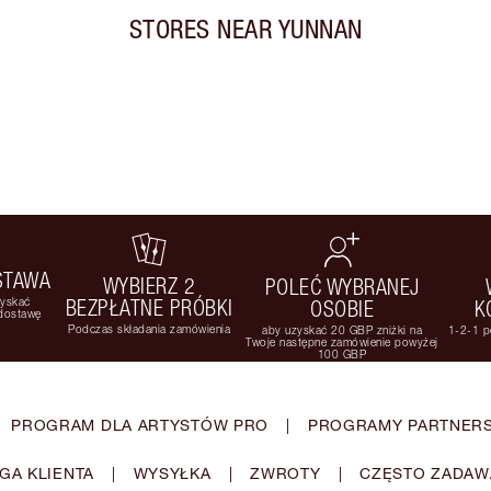
STORES NEAR
YUNNAN
STAWA
WYBIERZ 2
POLEĆ WYBRANEJ
zyskać
BEZPŁATNE PRÓBKI
OSOBIE
K
 dostawę
Podczas składania zamówienia
aby uzyskać 20 GBP zniżki na
1-2-1 p
Twoje następne zamówienie powyżej
100 GBP
PROGRAM DLA ARTYSTÓW PRO
|
PROGRAMY PARTNERS
GA KLIENTA
|
WYSYŁKA
|
ZWROTY
|
CZĘSTO ZADAW