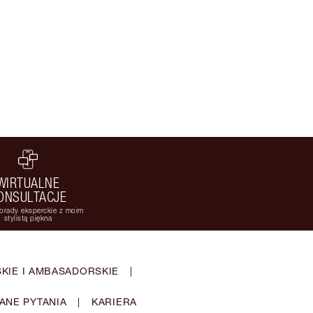
WIRTUALNE
ONSULTACJE
orady eksperckie z moim
stylistą piękna
KIE I AMBASADORSKIE
|
ANE PYTANIA
|
KARIERA