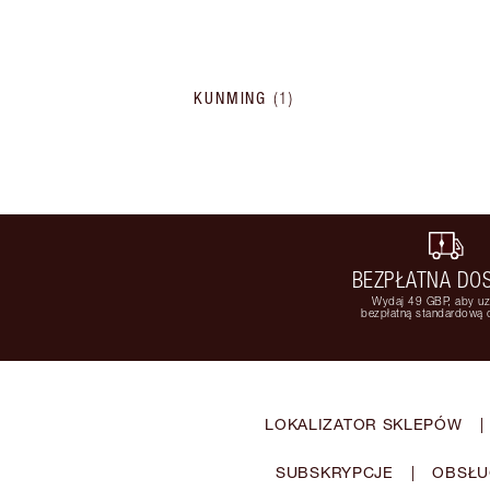
KUNMING
(
1
)
BEZPŁATNA DO
Wydaj 49 GBP, aby u
bezpłatną standardową
LOKALIZATOR SKLEPÓW
|
SUBSKRYPCJE
|
OBSŁU