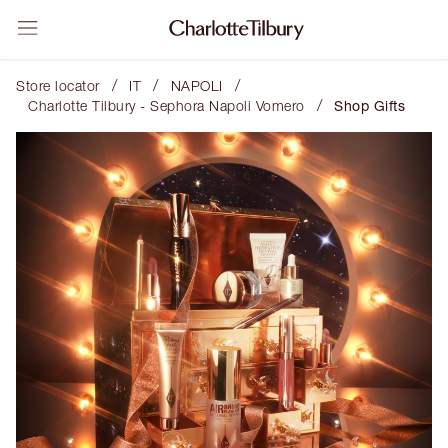
/
/
/
Store locator
IT
NAPOLI
/
Charlotte Tilbury - Sephora Napoli Vomero
Shop Gifts