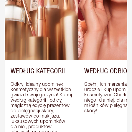
WEDŁUG KATEGORII
WEDŁUG ODBIOR
Odkryj idealny upominek 
Spełnij ich marzenia o 
kosmetyczny dla wszystkich 
urodzie i kup upominki
gwiazd swojego życia! Kupuj 
kosmetyczne Charlotte
według kategorii i odkryj 
niego, dla niej, dla mat
magiczną edycję prezentów 
miłośników pielęgnacji
do pielęgnacji skóry, 
skóry!
zestawów do makijażu, 
luksusowych upominków 
dla niej, produktów 
idealnych na prezenty, 