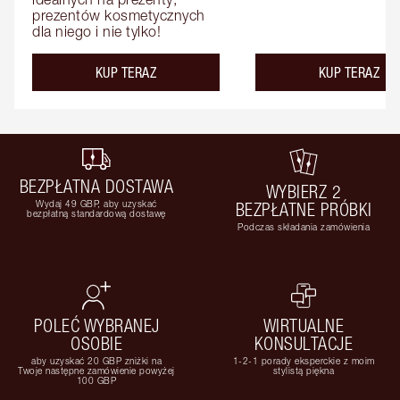
prezentów kosmetycznych 
dla niego i nie tylko!
KUP TERAZ
KUP TERAZ
BEZPŁATNA DOSTAWA
WYBIERZ 2
Wydaj 49 GBP, aby uzyskać
BEZPŁATNE PRÓBKI
bezpłatną standardową dostawę
Podczas składania zamówienia
POLEĆ WYBRANEJ
WIRTUALNE
OSOBIE
KONSULTACJE
aby uzyskać 20 GBP zniżki na
1-2-1 porady eksperckie z moim
Twoje następne zamówienie powyżej
stylistą piękna
100 GBP