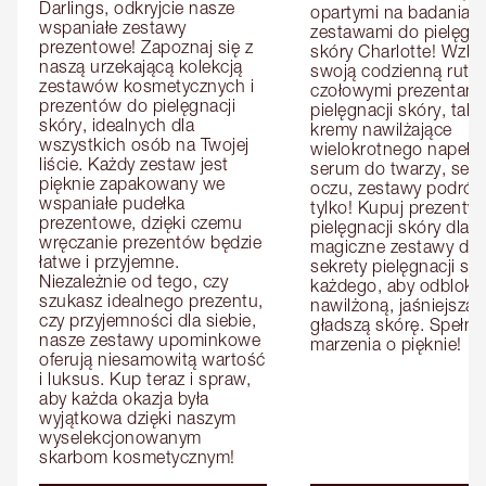
Darlings, odkryjcie nasze 
opartymi na badaniach
wspaniałe zestawy 
zestawami do pielęgnac
prezentowe! Zapoznaj się z 
skóry Charlotte! Wzbo
naszą urzekającą kolekcją 
swoją codzienną rutyn
zestawów kosmetycznych i 
czołowymi prezentami 
prezentów do pielęgnacji 
pielęgnacji skóry, takim
skóry, idealnych dla 
kremy nawilżające 
wszystkich osób na Twojej 
wielokrotnego napełnia
liście. Każdy zestaw jest 
serum do twarzy, seru
pięknie zapakowany we 
oczu, zestawy podróżne
wspaniałe pudełka 
tylko! Kupuj prezenty d
prezentowe, dzięki czemu 
pielęgnacji skóry dla n
wręczanie prezentów będzie 
magiczne zestawy dla ni
łatwe i przyjemne. 
sekrety pielęgnacji skó
Niezależnie od tego, czy 
każdego, aby odbloko
szukasz idealnego prezentu, 
nawilżoną, jaśniejszą i 
czy przyjemności dla siebie, 
gładszą skórę. Spełnij 
nasze zestawy upominkowe 
marzenia o pięknie!
oferują niesamowitą wartość 
i luksus. Kup teraz i spraw, 
aby każda okazja była 
wyjątkowa dzięki naszym 
wyselekcjonowanym 
skarbom kosmetycznym!