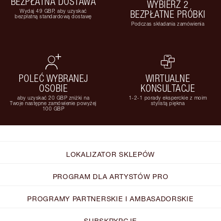
BEZPŁATNA DOSTAWA
WYBIERZ 2
Wydaj 49 GBP, aby uzyskać
BEZPŁATNE PRÓBKI
bezpłatną standardową dostawę
Podczas składania zamówienia
POLEĆ WYBRANEJ
WIRTUALNE
OSOBIE
KONSULTACJE
aby uzyskać 20 GBP zniżki na
1-2-1 porady eksperckie z moim
Twoje następne zamówienie powyżej
stylistą piękna
100 GBP
LOKALIZATOR SKLEPÓW
PROGRAM DLA ARTYSTÓW PRO
PROGRAMY PARTNERSKIE I AMBASADORSKIE
SUBSKRYPCJE