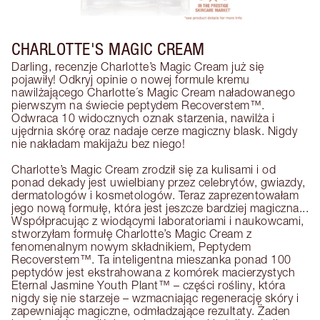
CHARLOTTE'S MAGIC CREAM
Darling, recenzje Charlotte’s Magic Cream już się 
pojawiły! Odkryj opinie o nowej formule kremu 
nawilżającego Charlotte´s Magic Cream naładowanego 
pierwszym na świecie peptydem Recoverstem™. 
Odwraca 10 widocznych oznak starzenia, nawilża i 
ujędrnia skórę oraz nadaje cerze magiczny blask. Nigdy 
nie nakładam makijażu bez niego!

Charlotte’s Magic Cream zrodził się za kulisami i od 
ponad dekady jest uwielbiany przez celebrytów, gwiazdy, 
dermatologów i kosmetologów. Teraz zaprezentowałam 
jego nową formułę, która jest jeszcze bardziej magiczna... 
Współpracując z wiodącymi laboratoriami i naukowcami, 
stworzyłam formułę Charlotte’s Magic Cream z 
fenomenalnym nowym składnikiem, Peptydem 
Recoverstem™. Ta inteligentna mieszanka ponad 100 
peptydów jest ekstrahowana z komórek macierzystych 
Eternal Jasmine Youth Plant™ – części rośliny, która 
nigdy się nie starzeje – wzmacniając regenerację skóry i 
zapewniając magiczne, odmładzające rezultaty. Żaden 