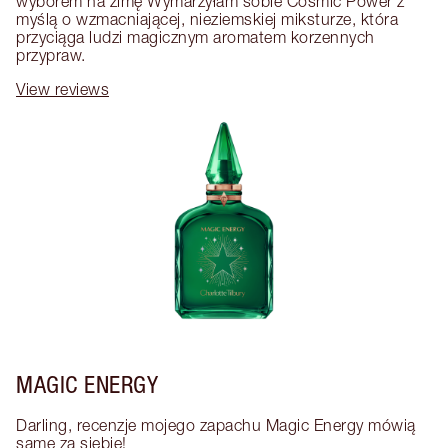
wyborem na zimę Wymarzyłam sobie Cosmic Power z 
myślą o wzmacniającej, nieziemskiej miksturze, która 
przyciąga ludzi magicznym aromatem korzennych 
przypraw.
View reviews
MAGIC ENERGY
Darling, recenzje mojego zapachu Magic Energy mówią 
same za siebie! 
