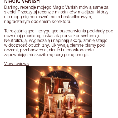
MAGIC VANISH
Darling, recenzje mojego Magic Vanish mówią same za 
siebie! Przeczytaj recenzje miłośników makijażu, którzy 
nie mogą się nacieszyć moim bestsellerowym, 
nagradzanym odcieniem korektora.

Te rozjaśniające i korygujące przebarwienia podkłady pod 
oczy mają maślaną, lekką jak piórko konsystencję. 
Neutralizują, wygładzają i napinają skórę, zmniejszając 
widoczność opuchlizny. Ukrywają ciemne plamy pod 
oczami, przebarwienia, cienie i niedoskonałości, 
zapewniając nieskazitelną cerę pełną energii.
View reviews