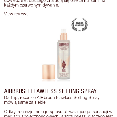
dowiedz się, dlaczego znajdują się one za kulisami na 
każdym czerwonym dywanie.
View reviews
AIRBRUSH FLAWLESS SETTING SPRAY
Darling, recenzje AIRbrush Flawless Setting Spray 
mówią same za siebie!

Odkryj recenzje mojego sprayu utrwalającego, sensacji w 
mediach społecznościowych, a zrozumiesz, dlaczego jest 