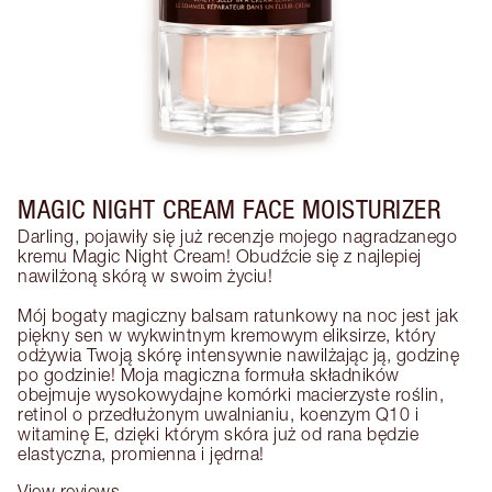
MAGIC NIGHT CREAM FACE MOISTURIZER
Darling, pojawiły się już recenzje mojego nagradzanego 
kremu Magic Night Cream! Obudźcie się z najlepiej 
nawilżoną skórą w swoim życiu!

Mój bogaty magiczny balsam ratunkowy na noc jest jak 
piękny sen w wykwintnym kremowym eliksirze, który 
odżywia Twoją skórę intensywnie nawilżając ją, godzinę 
po godzinie! Moja magiczna formuła składników 
obejmuje wysokowydajne komórki macierzyste roślin, 
retinol o przedłużonym uwalnianiu, koenzym Q10 i 
witaminę E, dzięki którym skóra już od rana będzie 
elastyczna, promienna i jędrna!
View reviews