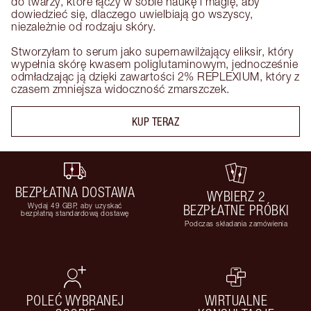
do twarzy, które łączy w sobie naukę i magię, aby 
dowiedzieć się, dlaczego uwielbiają go wszyscy, 
niezależnie od rodzaju skóry. 

Stworzyłam to serum jako supernawilżający eliksir, który 
wypełnia skórę kwasem poliglutaminowym, jednocześnie 
odmładzając ją dzięki zawartości 2% REPLEXIUM, który z 
czasem zmniejsza widoczność zmarszczek.
KUP TERAZ
BEZPŁATNA DOSTAWA
WYBIERZ 2
Wydaj 49 GBP, aby uzyskać
BEZPŁATNE PRÓBKI
bezpłatną standardową dostawę
Podczas składania zamówienia
POLEĆ WYBRANEJ
WIRTUALNE