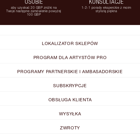
OSOBIE
KONSULTACJE
aby uzyskać 20 GBP zniżki na
1-2-1 porady eksperckie z moim
Twoje następne zamówienie powyżej
stylistą piękna
100 GBP
LOKALIZATOR SKLEPÓW
PROGRAM DLA ARTYSTÓW PRO
PROGRAMY PARTNERSKIE I AMBASADORSKIE
SUBSKRYPCJE
OBSŁUGA KLIENTA
WYSYŁKA
ZWROTY