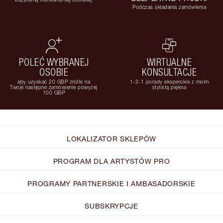
Podczas składania zamówienia
POLEĆ WYBRANEJ
WIRTUALNE
OSOBIE
KONSULTACJE
aby uzyskać 20 GBP zniżki na
1-2-1 porady eksperckie z moim
Twoje następne zamówienie powyżej
stylistą piękna
100 GBP
LOKALIZATOR SKLEPÓW
PROGRAM DLA ARTYSTÓW PRO
PROGRAMY PARTNERSKIE I AMBASADORSKIE
SUBSKRYPCJE