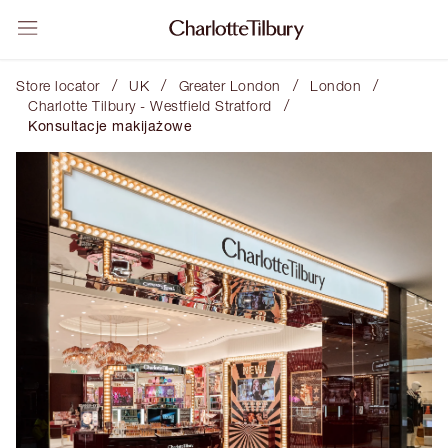
/
/
/
/
Store locator
UK
Greater London
London
/
Charlotte Tilbury - Westfield Stratford
Konsultacje makijażowe