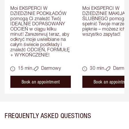
Moi EKSPERCI W 
Moi EKSPERCI W 
DZIEDZINIE PODKŁADÓW 
DZIEDZINIE MAKIJAŻU
pomogą Ci znaleźć Twój 
ŚLUBNEGO pomogą C
IDEALNIE DOPASOWANY 
spełnić Twoje marzenia
ODCIEŃ w ciągu kilku 
pięknie – możesz ich o
minut! Zarezerwuj teraz, aby 
wszystko zapytać!
odkryć moje uwielbiane na 
całym świecie podkłady i 
znaleźć ODCIEŃ, FORMUŁĘ 
+ WYKOŃCZENIE!
15 min.
Darmowy
30 min.
Darmo
Book an appointment
Book an appointme
FREQUENTLY ASKED QUESTIONS