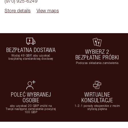
(970) 925-6249
Store details
View maps
BEZPŁATNA DOSTAWA
WYBIERZ 2
Wydaj 49 GBP, aby uzyskać
BEZPŁATNE PRÓBKI
bezpłatną standardową dostawę
Podczas składania zamówienia
POLEĆ WYBRANEJ
WIRTUALNE
OSOBIE
KONSULTACJE
aby uzyskać 20 GBP zniżki na
1-2-1 porady eksperckie z moim
Twoje następne zamówienie powyżej
stylistą piękna
100 GBP