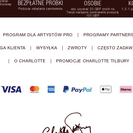
zyskać
BEZPŁATNE PRÓBKI
OSOBIE
K
 dostawę
Podczas składania zamówienia
aby uzyskać 20 GBP zniżki na
1-2-1 p
Twoje następne zamówienie powyżej
100 GBP
PROGRAM DLA ARTYSTÓW PRO
|
PROGRAMY PARTNERS
GA KLIENTA
|
WYSYŁKA
|
ZWROTY
|
CZĘSTO ZADAW
|
O CHARLOTTE
|
PROMOCJE CHARLOTTE TILBURY