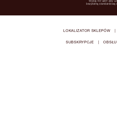
Wydaj 49 GBP, aby u
bezpłatną standardową
LOKALIZATOR SKLEPÓW
|
SUBSKRYPCJE
|
OBSŁU