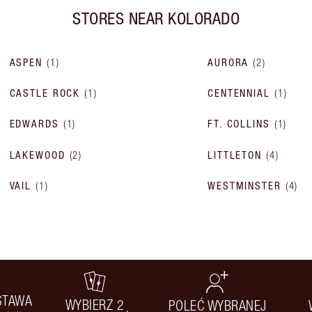
STORES NEAR
KOLORADO
ASPEN
(
1
)
AURORA
(
2
)
CASTLE ROCK
(
1
)
CENTENNIAL
(
1
)
EDWARDS
(
1
)
FT. COLLINS
(
1
)
LAKEWOOD
(
2
)
LITTLETON
(
4
)
VAIL
(
1
)
WESTMINSTER
(
4
)
STAWA
WYBIERZ 2
POLEĆ WYBRANEJ