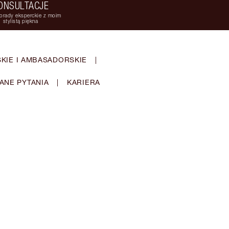
ONSULTACJE
orady eksperckie z moim
stylistą piękna
KIE I AMBASADORSKIE
|
ANE PYTANIA
|
KARIERA