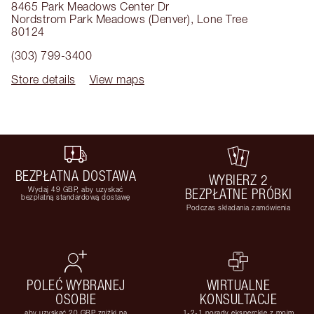
8465 Park Meadows Center Dr
Nordstrom Park Meadows (Denver)
,
Lone Tree
80124
(303) 799-3400
Store details
View maps
BEZPŁATNA DOSTAWA
WYBIERZ 2
Wydaj 49 GBP, aby uzyskać
BEZPŁATNE PRÓBKI
bezpłatną standardową dostawę
Podczas składania zamówienia
POLEĆ WYBRANEJ
WIRTUALNE
OSOBIE
KONSULTACJE
aby uzyskać 20 GBP zniżki na
1-2-1 porady eksperckie z moim