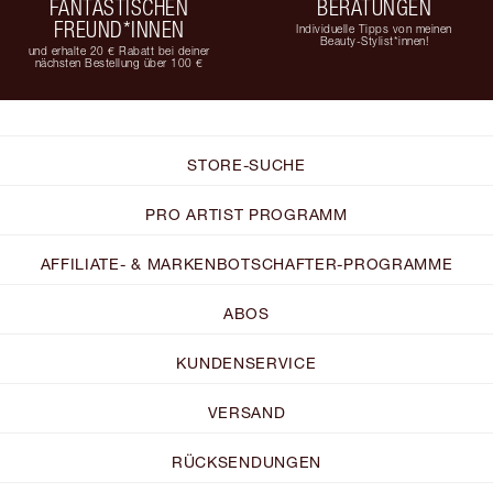
FANTASTISCHEN
BERATUNGEN
FREUND*INNEN
Individuelle Tipps von meinen
Beauty-Stylist*innen!
und erhalte 20 € Rabatt bei deiner
nächsten Bestellung über 100 €
STORE-SUCHE
PRO ARTIST PROGRAMM
AFFILIATE- & MARKENBOTSCHAFTER-PROGRAMME
ABOS
KUNDENSERVICE
VERSAND
RÜCKSENDUNGEN