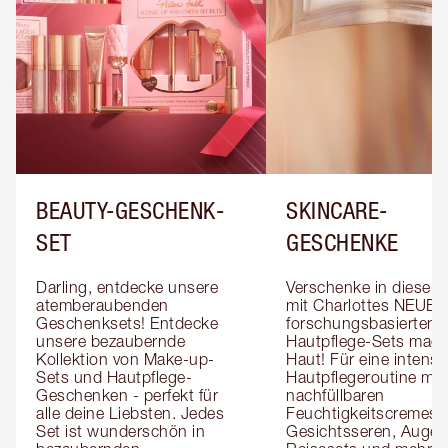
BEAUTY-GESCHENK-
SKINCARE-
SET
GESCHENKE
Darling, entdecke unsere 
Verschenke in dieser S
atemberaubenden 
mit Charlottes NEUEN 
Geschenksets! Entdecke 
forschungsbasierten 
unsere bezaubernde 
Hautpflege-Sets magi
Kollektion von Make-up-
Haut! Für eine intensivi
Sets und Hautpflege-
Hautpflegeroutine mit 
Geschenken - perfekt für 
nachfüllbaren 
alle deine Liebsten. Jedes 
Feuchtigkeitscremes, 
Set ist wunderschön in 
Gesichtsseren, Augens