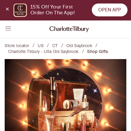
15% Off Your First 
OPEN APP
Order On The App!
/
/
/
/
Store locator
US
CT
Old Saybrook
/
Charlotte Tilbury - Ulta Old Saybrook
Shop Gifts