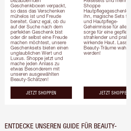
bezaubernden 
Reisesets und mehr! 
Geschenkboxen verpackt, 
Shoppe 
so dass das Verschenken 
Hautpflegegeschenke f
mühelos ist und Freude 
ihn, magische Sets für 
bereitet. Ganz egal, ob du 
und Hautpflege-
auf der Suche nach dem 
Geheimnisse für alle, 
perfekten Geschenk bist 
sorge für eine gepflegt
oder dir selbst eine Freude 
strahlender und praller
machen möchtest, unsere 
wirkende Haut. Lass 
Geschenksets bieten einen 
Beauty-Träume wahr 
unglaublichen Wert und 
werden!
Luxus. Shoppe jetzt und 
mache jeden Anlass zu 
etwas Besonderem mit 
unseren ausgewählten 
Beauty-Schätzen!
JETZT SHOPPEN
JETZT SHOPPEN
ENTDECKE UNSEREN GUIDE FÜR BEAUTY-