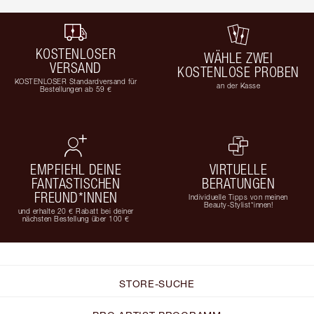
KOSTENLOSER
WÄHLE ZWEI
VERSAND
KOSTENLOSE PROBEN
KOSTENLOSER Standardversand für
an der Kasse
Bestellungen ab 59 €
EMPFIEHL DEINE
VIRTUELLE
FANTASTISCHEN
BERATUNGEN
FREUND*INNEN
Individuelle Tipps von meinen
Beauty-Stylist*innen!
und erhalte 20 € Rabatt bei deiner
nächsten Bestellung über 100 €
STORE-SUCHE