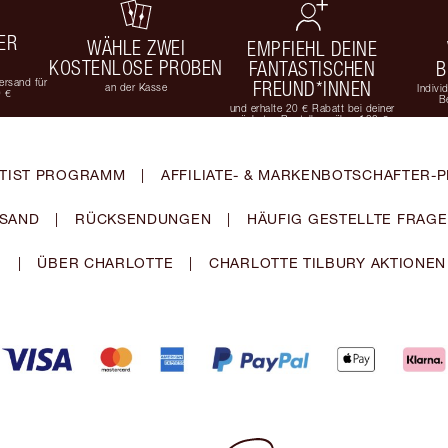
ER
WÄHLE ZWEI
EMPFIEHL DEINE
KOSTENLOSE PROBEN
FANTASTISCHEN
B
rsand für
FREUND*INNEN
an der Kasse
Indivi
9 €
B
und erhalte 20 € Rabatt bei deiner
nächsten Bestellung über 100 €
TIST PROGRAMM
|
AFFILIATE- & MARKENBOTSCHAFTER
SAND
|
RÜCKSENDUNGEN
|
HÄUFIG GESTELLTE FRAG
|
ÜBER CHARLOTTE
|
CHARLOTTE TILBURY AKTIONEN