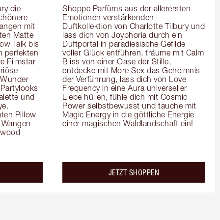
y die 
Shoppe Parfüms aus der allerersten 
chönere 
Emotionen verstärkenden 
angen mit 
Duftkollektion von Charlotte Tilbury und 
en Matte 
lass dich von Joyphoria durch ein 
ow Talk bis 
Duftportal in paradiesische Gefilde 
 perfekten 
voller Glück entführen, träume mit Calm 
e Filmstar 
Bliss von einer Oase der Stille, 
iöse 
entdecke mit More Sex das Geheimnis 
 Wunder 
der Verführung, lass dich von Love 
Partylooks 
Frequency in eine Aura universeller 
lette und 
Liebe hüllen, fühle dich mit Cosmic 
e. 
Power selbstbewusst und tauche mit 
en Pillow 
Magic Energy in die göttliche Energie 
es Wangen-
einer magischen Waldlandschaft ein!
ywood 
JETZT SHOPPEN