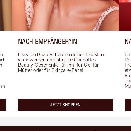
NACH EMPFÄNGER*IN
N
n 
Lass die Beauty-Träume deiner Liebsten 
En
d 
wahr werden und shoppe Charlottes 
Pr
n 
Beauty-Geschenke für Ihn, für Sie, für 
Fr
Mütter oder für Skincare-Fans!
et
 
Kl
un
hn 
Mu
JETZT SHOPPEN