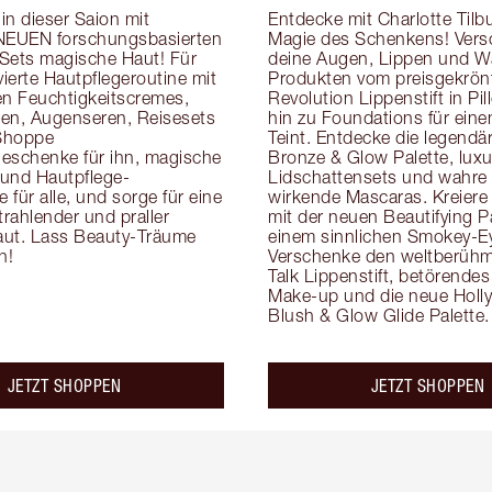
n dieser Saion mit 
Entdecke mit Charlotte Tilbur
NEUEN forschungsbasierten 
Magie des Schenkens! Vers
Sets magische Haut! Für 
deine Augen, Lippen und W
vierte Hautpflegeroutine mit 
Produkten vom preisgekrönt
en Feuchtigkeitscremes, 
Revolution Lippenstift in Pill
en, Augenseren, Reisesets 
hin zu Foundations für einen
Shoppe 
Teint. Entdecke die legendär
eschenke für ihn, magische 
Bronze & Glow Palette, luxur
e und Hautpflege-
Lidschattensets und wahre
für alle, und sorge für eine 
wirkende Mascaras. Kreiere 
trahlender und praller 
mit der neuen Beautifying Pa
ut. Lass Beauty-Träume 
einem sinnlichen Smokey-Ey
n!
Verschenke den weltberühmt
Talk Lippenstift, betörend
Make-up und die neue Holl
Blush & Glow Glide Palette.
JETZT SHOPPEN
JETZT SHOPPEN