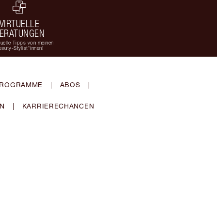
VIRTUELLE
ERATUNGEN
duelle Tipps von meinen
eauty-Stylist*innen!
-PROGRAMME
|
ABOS
|
EN
|
KARRIERECHANCEN