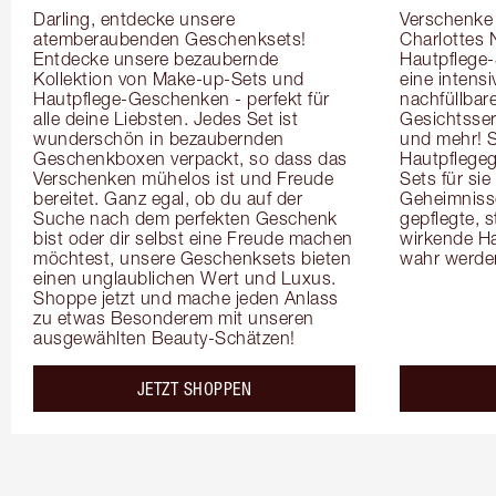
Darling, entdecke unsere 
Verschenke i
atemberaubenden Geschenksets! 
Charlottes 
Entdecke unsere bezaubernde 
Hautpflege-
Kollektion von Make-up-Sets und 
eine intensi
Hautpflege-Geschenken - perfekt für 
nachfüllbar
alle deine Liebsten. Jedes Set ist 
Gesichtsser
wunderschön in bezaubernden 
und mehr! 
Geschenkboxen verpackt, so dass das 
Hautpflegeg
Verschenken mühelos ist und Freude 
Sets für si
bereitet. Ganz egal, ob du auf der 
Geheimnisse 
Suche nach dem perfekten Geschenk 
gepflegte, s
bist oder dir selbst eine Freude machen 
wirkende Ha
möchtest, unsere Geschenksets bieten 
wahr werde
einen unglaublichen Wert und Luxus. 
Shoppe jetzt und mache jeden Anlass 
zu etwas Besonderem mit unseren 
ausgewählten Beauty-Schätzen!
JETZT SHOPPEN