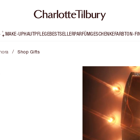
MAKE-UP
HAUTPFLEGE
BESTSELLER
PARFÜM
GESCHENKE
FARBTON-FI
/
phora
Shop Gifts