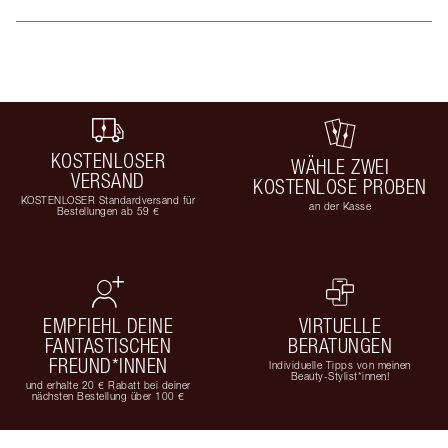
KOSTENLOSER
WÄHLE ZWEI
VERSAND
KOSTENLOSE PROBEN
KOSTENLOSER Standardversand für
an der Kasse
Bestellungen ab 59 €
EMPFIEHL DEINE
VIRTUELLE
FANTASTISCHEN
BERATUNGEN
FREUND*INNEN
Individuelle Tipps von meinen
Beauty-Stylist*innen!
und erhalte 20 € Rabatt bei deiner
nächsten Bestellung über 100 €