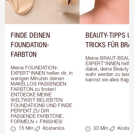
FINDE DEINEN
BEAUTY-TIPPS UN
FOUNDATION-
TRICKS FÜR BRÄ
FARBTON
Meine BRAUT-BEAUT
EXPERT*INNEN helfen 
Meine FOUNDATION-
dabei, deine Beauty-T
EXPERT*INNEN helfen dir, in 
wahr werden zu lassen
wenigen Minuten deinen 
kannst sie alles fragen
MAKELLOS PASSENDEN 
FARBTON zu finden! 
ENTDECKE MEINE 
WELTWEIT BELIEBTEN 
FOUNDATIONS UND FINDE 
PERFEKT ZU DIR 
PASSENDE FARBTÖNE, 
FORMELN + FINISHES!
15 Min.
Kostenlos
30 Min.
Kosten