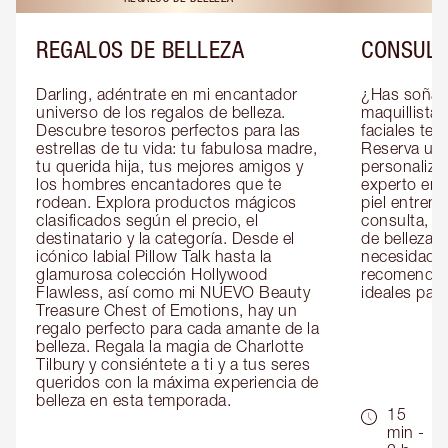
REGALOS DE BELLEZA
CONSULT
Darling, adéntrate en mi encantador 
¿Has soñado
universo de los regalos de belleza. 
maquillista 
Descubre tesoros perfectos para las 
faciales te 
estrellas de tu vida: tu fabulosa madre, 
Reserva una
tu querida hija, tus mejores amigos y 
personaliza
los hombres encantadores que te 
experto en m
rodean. Explora productos mágicos 
piel entrena
clasificados según el precio, el 
consulta, de
destinatario y la categoría. Desde el 
de belleza 
icónico labial Pillow Talk hasta la 
necesidades
glamurosa colección Hollywood 
recomendaci
Flawless, así como mi NUEVO Beauty 
ideales para 
Treasure Chest of Emotions, hay un 
regalo perfecto para cada amante de la 
belleza. Regala la magia de Charlotte 
Tilbury y consiéntete a ti y a tus seres 
queridos con la máxima experiencia de 
belleza en esta temporada.
15
min -