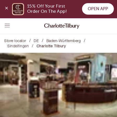
15% Off Your First 
OPEN APP
Order On The App!
/
/
/
Store locator
DE
Baden-Württemberg
/
Sindelfingen
Charlotte Tilbury