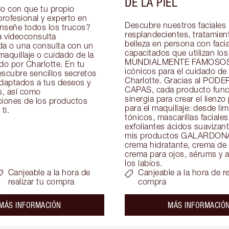
DE LA PIEL
 con que tu propio 
profesional y experto en 
Descubre nuestros faciales 
enseñe todos los trucos? 
resplandecientes, tratamient
 videoconsulta 
belleza en persona con facial
da o una consulta con un 
capacitados que utilizan los 
aquillaje o cuidado de la 
MUNDIALMENTE FAMOSOS 
do por Charlotte. En tu 
icónicos para el cuidado de l
scubre sencillos secretos 
Charlotte. Gracias al PODE
adaptados a tus deseos y 
CAPAS, cada producto funci
, así como 
sinergia para crear el lienzo 
ones de los productos 
para el maquillaje: desde lim
ti.
tónicos, mascarillas faciales 
exfoliantes ácidos suavizant
mis productos GALARDON
crema hidratante, crema de 
crema para ojos, sérums y ac
los labios.
Canjeable a la hora de
Canjeable a la hora de re
realizar tu compra
compra
about the
MÁS INFORMACIÓN
MÁS INFORMACIÓ