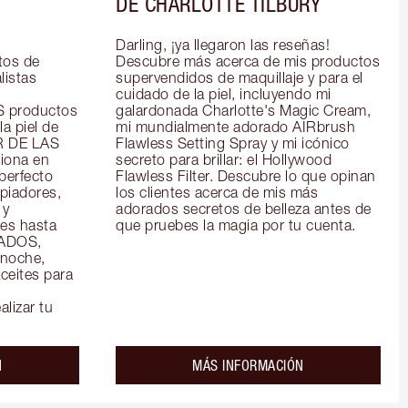
DE CHARLOTTE TILBURY
Darling, ¡ya llegaron las reseñas! 
os de 
Descubre más acerca de mis productos 
istas 
supervendidos de maquillaje y para el 
cuidado de la piel, incluyendo mi 
productos 
galardonada Charlotte's Magic Cream, 
a piel de 
mi mundialmente adorado AIRbrush 
R DE LAS 
Flawless Setting Spray y mi icónico 
ona en 
secreto para brillar: el Hollywood 
perfecto 
Flawless Filter. Descubre lo que opinan 
piadores, 
los clientes acerca de mis más 
y 
adorados secretos de belleza antes de 
es hasta 
que pruebes la magia por tu cuenta.
ADOS, 
noche, 
eites para 
alizar tu
about the
about the
N
MÁS INFORMACIÓN