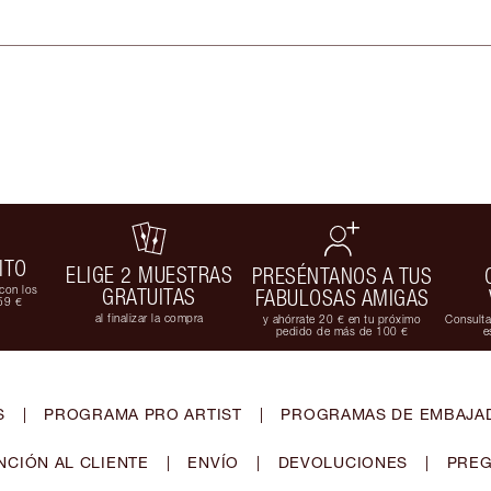
ITO
ELIGE 2 MUESTRAS
PRESÉNTANOS A TUS
con los
GRATUITAS
FABULOSAS AMIGAS
59 €
al finalizar la compra
y ahórrate 20 € en tu próximo
Consulta
pedido de más de 100 €
e
S
|
PROGRAMA PRO ARTIST
|
PROGRAMAS DE EMBAJAD
NCIÓN AL CLIENTE
|
ENVÍO
|
DEVOLUCIONES
|
PREG