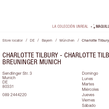
LA COLECCIÓN UNREAL
MAQUIL
/
/
/
/
Store locator
DE
Bayern
München
Charlotte Tilbu
CHARLOTTE TILBURY -
CHARLOTTE TIL
BREUNINGER MUNICH
Sendlinger Str. 3
Domingo
Munich
Lunes
DE
Martes
80331
Miércoles
089 2444220
Jueves
Viernes
Sábado