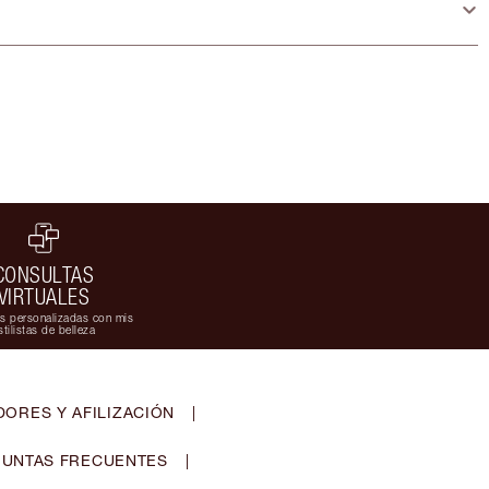
CONSULTAS
VIRTUALES
s personalizadas con mis
stilistas de belleza
ORES Y AFILIZACIÓN
|
UNTAS FRECUENTES
|