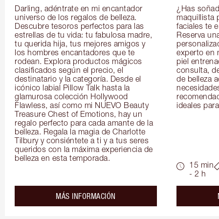
Darling, adéntrate en mi encantador 
¿Has soñado
universo de los regalos de belleza. 
maquillista 
Descubre tesoros perfectos para las 
faciales te 
estrellas de tu vida: tu fabulosa madre, 
Reserva una
tu querida hija, tus mejores amigos y 
personaliza
los hombres encantadores que te 
experto en m
rodean. Explora productos mágicos 
piel entrena
clasificados según el precio, el 
consulta, de
destinatario y la categoría. Desde el 
de belleza 
icónico labial Pillow Talk hasta la 
necesidades
glamurosa colección Hollywood 
recomendaci
Flawless, así como mi NUEVO Beauty 
ideales para 
Treasure Chest of Emotions, hay un 
regalo perfecto para cada amante de la 
belleza. Regala la magia de Charlotte 
Tilbury y consiéntete a ti y a tus seres 
queridos con la máxima experiencia de 
belleza en esta temporada.
15 min
- 2 h
about the
MÁS INFORMACIÓN