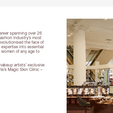
 career spanning over 26
fashion industry’s most
volutionised the face of
expertise into essential
or women of any age to
akeup artists’ exclusive
tte’s Magic Skin Clinic –
.