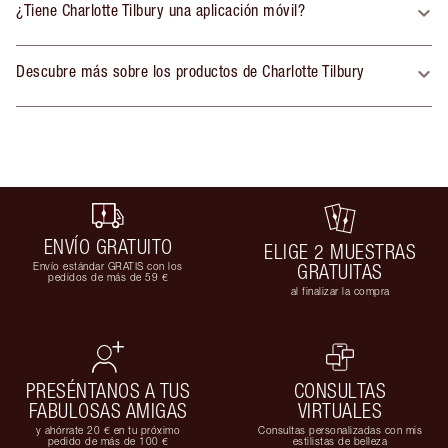
¿Tiene Charlotte Tilbury una aplicación móvil?
Descubre más sobre los productos de Charlotte Tilbury
ENVÍO GRATUITO
ELIGE 2 MUESTRAS
Envío estándar GRATIS con los
GRATUITAS
pedidos de más de 59 €
al finalizar la compra
PRESÉNTANOS A TUS
CONSULTAS
FABULOSAS AMIGAS
VIRTUALES
y ahórrate 20 € en tu próximo
Consultas personalizadas con mis
pedido de más de 100 €
estilistas de belleza