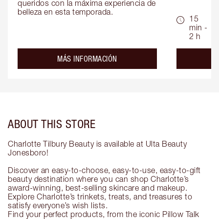
queridos con la máxima experiencia de 
belleza en esta temporada.
15
min -
2 h
about the
MÁS INFORMACIÓN
ABOUT THIS STORE
Charlotte Tilbury Beauty is available at Ulta Beauty
Jonesboro!
Discover an easy-to-choose, easy-to-use, easy-to-gift
beauty destination where you can shop Charlotte’s
award-winning, best-selling skincare and makeup.
Explore Charlotte’s trinkets, treats, and treasures to
satisfy everyone’s wish lists.
Find your perfect products, from the iconic Pillow Talk