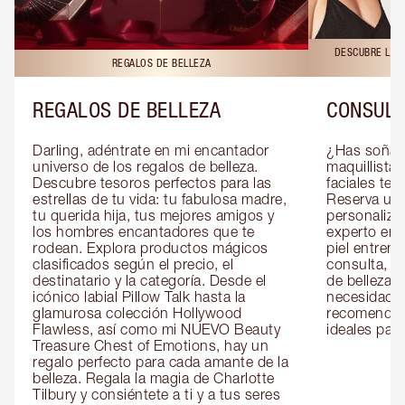
DESCUBRE LAS 
REGALOS DE BELLEZA
REGALOS DE BELLEZA
CONSULT
Darling, adéntrate en mi encantador 
¿Has soñado
universo de los regalos de belleza. 
maquillista 
Descubre tesoros perfectos para las 
faciales te 
estrellas de tu vida: tu fabulosa madre, 
Reserva una
tu querida hija, tus mejores amigos y 
personaliza
los hombres encantadores que te 
experto en m
rodean. Explora productos mágicos 
piel entrena
clasificados según el precio, el 
consulta, de
destinatario y la categoría. Desde el 
de belleza 
icónico labial Pillow Talk hasta la 
necesidades
glamurosa colección Hollywood 
recomendaci
Flawless, así como mi NUEVO Beauty 
ideales para 
Treasure Chest of Emotions, hay un 
regalo perfecto para cada amante de la 
belleza. Regala la magia de Charlotte 
Tilbury y consiéntete a ti y a tus seres 