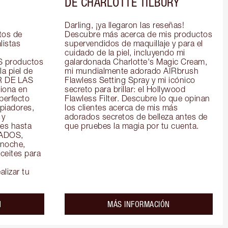
DE CHARLOTTE TILBURY
Darling, ¡ya llegaron las reseñas! 
os de 
Descubre más acerca de mis productos 
istas 
supervendidos de maquillaje y para el 
cuidado de la piel, incluyendo mi 
productos 
galardonada Charlotte's Magic Cream, 
a piel de 
mi mundialmente adorado AIRbrush 
R DE LAS 
Flawless Setting Spray y mi icónico 
ona en 
secreto para brillar: el Hollywood 
perfecto 
Flawless Filter. Descubre lo que opinan 
piadores, 
los clientes acerca de mis más 
y 
adorados secretos de belleza antes de 
es hasta 
que pruebes la magia por tu cuenta.
ADOS, 
noche, 
eites para 
alizar tu
about the
about the
N
MÁS INFORMACIÓN