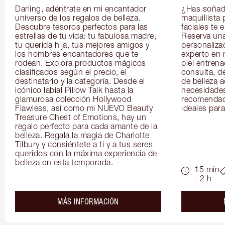
Darling, adéntrate en mi encantador 
¿Has soñado
universo de los regalos de belleza. 
maquillista 
Descubre tesoros perfectos para las 
faciales te 
estrellas de tu vida: tu fabulosa madre, 
Reserva una
tu querida hija, tus mejores amigos y 
personaliza
los hombres encantadores que te 
experto en m
rodean. Explora productos mágicos 
piel entrena
clasificados según el precio, el 
consulta, de
destinatario y la categoría. Desde el 
de belleza 
icónico labial Pillow Talk hasta la 
necesidades
glamurosa colección Hollywood 
recomendaci
Flawless, así como mi NUEVO Beauty 
ideales para 
Treasure Chest of Emotions, hay un 
regalo perfecto para cada amante de la 
belleza. Regala la magia de Charlotte 
Tilbury y consiéntete a ti y a tus seres 
queridos con la máxima experiencia de 
belleza en esta temporada.
15 min
- 2 h
about the
MÁS INFORMACIÓN