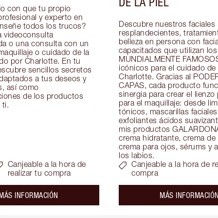
DE LA PIEL
 con que tu propio 
profesional y experto en 
Descubre nuestros faciales 
enseñe todos los trucos? 
resplandecientes, tratamient
 videoconsulta 
belleza en persona con facial
da o una consulta con un 
capacitados que utilizan los 
aquillaje o cuidado de la 
MUNDIALMENTE FAMOSOS 
do por Charlotte. En tu 
icónicos para el cuidado de l
scubre sencillos secretos 
Charlotte. Gracias al PODE
adaptados a tus deseos y 
CAPAS, cada producto funci
, así como 
sinergia para crear el lienzo 
ones de los productos 
para el maquillaje: desde lim
ti.
tónicos, mascarillas faciales 
exfoliantes ácidos suavizant
mis productos GALARDON
crema hidratante, crema de 
crema para ojos, sérums y ac
los labios.
Canjeable a la hora de
Canjeable a la hora de re
realizar tu compra
compra
about the
MÁS INFORMACIÓN
MÁS INFORMACIÓ