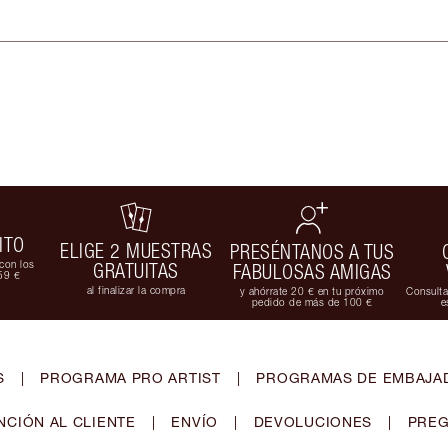
ITO
ELIGE 2 MUESTRAS
PRESÉNTANOS A TUS
con los
GRATUITAS
FABULOSAS AMIGAS
59 €
al finalizar la compra
y ahórrate 20 € en tu próximo
Consulta
pedido de más de 100 €
e
S
|
PROGRAMA PRO ARTIST
|
PROGRAMAS DE EMBAJAD
NCIÓN AL CLIENTE
|
ENVÍO
|
DEVOLUCIONES
|
PREG