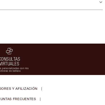
CONSULTAS
VIRTUALES
s personalizadas con mis
stilistas de belleza
ORES Y AFILIZACIÓN
|
UNTAS FRECUENTES
|