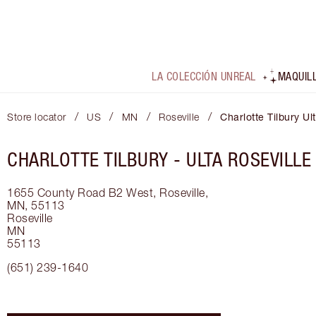
LA COLECCIÓN UNREAL
MAQUIL
/
/
/
/
Store locator
US
MN
Roseville
Charlotte Tilbury Ul
CHARLOTTE TILBURY -
ULTA ROSEVILLE
1655 County Road B2 West, Roseville,
MN, 55113
Roseville
MN
55113
(651) 239-1640