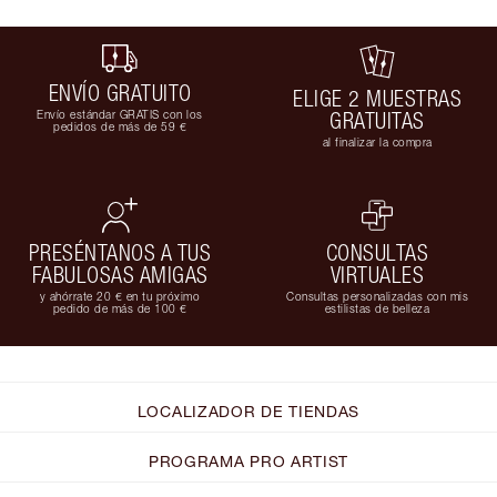
ENVÍO GRATUITO
ELIGE 2 MUESTRAS
Envío estándar GRATIS con los
GRATUITAS
pedidos de más de 59 €
al finalizar la compra
PRESÉNTANOS A TUS
CONSULTAS
FABULOSAS AMIGAS
VIRTUALES
y ahórrate 20 € en tu próximo
Consultas personalizadas con mis
pedido de más de 100 €
estilistas de belleza
LOCALIZADOR DE TIENDAS
PROGRAMA PRO ARTIST