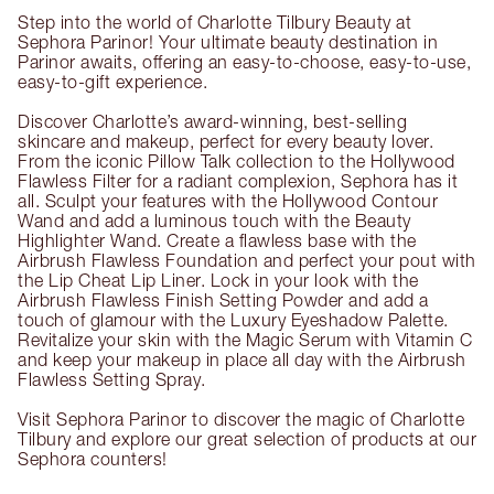
Step into the world of Charlotte Tilbury Beauty at
Sephora Parinor! Your ultimate beauty destination in
Parinor awaits, offering an easy-to-choose, easy-to-use,
easy-to-gift experience.
Discover Charlotte’s award-winning, best-selling
skincare and makeup, perfect for every beauty lover.
From the iconic Pillow Talk collection to the Hollywood
Flawless Filter for a radiant complexion, Sephora has it
all. Sculpt your features with the Hollywood Contour
Wand and add a luminous touch with the Beauty
Highlighter Wand. Create a flawless base with the
Airbrush Flawless Foundation and perfect your pout with
the Lip Cheat Lip Liner. Lock in your look with the
Airbrush Flawless Finish Setting Powder and add a
touch of glamour with the Luxury Eyeshadow Palette.
Revitalize your skin with the Magic Serum with Vitamin C
and keep your makeup in place all day with the Airbrush
Flawless Setting Spray.
Visit Sephora Parinor to discover the magic of Charlotte
Tilbury and explore our great selection of products at our
Sephora counters!