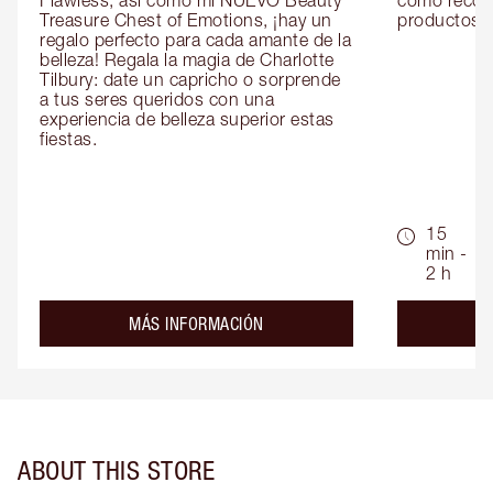
Flawless, así como mi NUEVO Beauty 
como recom
Treasure Chest of Emotions, ¡hay un 
productos id
regalo perfecto para cada amante de la 
belleza! Regala la magia de Charlotte 
Tilbury: date un capricho o sorprende 
a tus seres queridos con una 
experiencia de belleza superior estas 
fiestas.
15
min -
2 h
about the
MÁS INFORMACIÓN
ABOUT THIS STORE