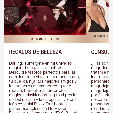
DESCUBRE LAS 
REGALOS DE BELLEZA
REGALOS DE BELLEZA
CONSULT
Darling, sumérgete en mi universo 
¿Has soñado
mágico de regalos de belleza. 
maquillador 
Descubre tesoros perfectos para las 
tratamientos
estrellas de tu vida: tu fabulosa madre, 
los trucos?
tu querida hija, tus mejores amigos y 
personaliza
los hombres encantadores que te 
maquillaje c
rodean. Encontrarás productos 
maquillaje o
mágicos clasificados según el precio, 
por Charlott
el destinatario y la categoría. Desde el 
descubre sec
icónico labial Pillow Talk hasta la 
pensados es
glamurosa colección Hollywood 
realidad tus