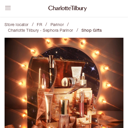
/
/
/
Store locator
FR
Parinor
/
Charlotte Tilbury - Sephora Parinor
Shop Gifts