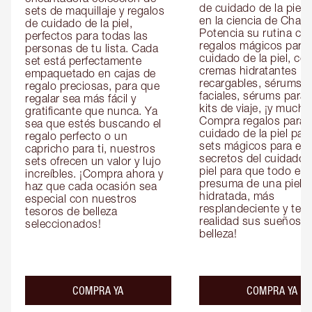
de cuidado de la piel 
sets de maquillaje y regalos 
en la ciencia de Charlot
de cuidado de la piel, 
Potencia su rutina con
perfectos para todas las 
regalos mágicos para e
personas de tu lista. Cada 
cuidado de la piel, co
set está perfectamente 
cremas hidratantes 
empaquetado en cajas de 
recargables, sérums 
regalo preciosas, para que 
faciales, sérums para o
regalar sea más fácil y 
kits de viaje, ¡y mucho
gratificante que nunca. Ya 
Compra regalos para el
sea que estés buscando el 
cuidado de la piel para 
regalo perfecto o un 
sets mágicos para ella 
capricho para ti, nuestros 
secretos del cuidado d
sets ofrecen un valor y lujo 
piel para que todo el 
increíbles. ¡Compra ahora y 
presuma de una piel 
haz que cada ocasión sea 
hidratada, más 
especial con nuestros 
resplandeciente y tersa
tesoros de belleza 
realidad sus sueños de
seleccionados!
belleza!
COMPRA YA
COMPRA YA