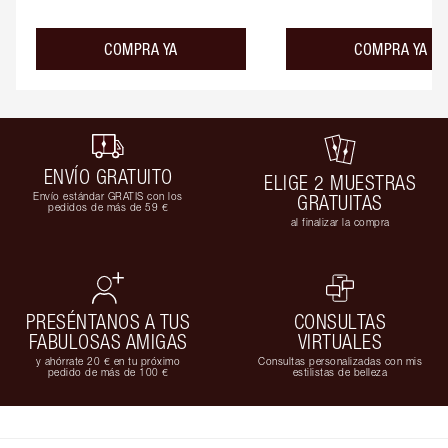
COMPRA YA
COMPRA YA
ENVÍO GRATUITO
ELIGE 2 MUESTRAS
Envío estándar GRATIS con los
GRATUITAS
pedidos de más de 59 €
al finalizar la compra
PRESÉNTANOS A TUS
CONSULTAS
FABULOSAS AMIGAS
VIRTUALES
y ahórrate 20 € en tu próximo
Consultas personalizadas con mis
pedido de más de 100 €
estilistas de belleza