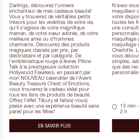
Darlings, découvrez l'univers 
N'avez-vous 
enchanteur de mes cadeaux beauté! 
maquilleur o
Vous y trouverez de véritables petits 
votre dispos
trésors pour les vedettes de votre vie, 
toutes les f
qu'il s'agisse de votre magnifique 
une consulta
maman, de votre sœur adorée, de votre 
personnalis
meilleure amie ou d'hommes 
maquillage 
charmants. Découvrez des produits 
maquillage 
magiques classés par prix, par 
Charlotte. L
destinataire et par catégorie. De 
vous découv
l'emblématique rouge à lèvres Pillow 
simples, ada
Talk à la prestigieuse collection 
que des rec
Hollywood Flawless, en passant par 
personnalis
mon NOUVEAU calendrier de l'Avent 
Beauty Treasure Chest of Emotions, 
vous trouverez le cadeau idéal pour 
tous les fans de produits de beauté. 
Offrez l'effet Tilbury et faites(-vous) 
plaisir avec une expérience beauté sans 
15 min -
pareil pour les fêtes!
2 h
about the
EN SAVOIR PLUS