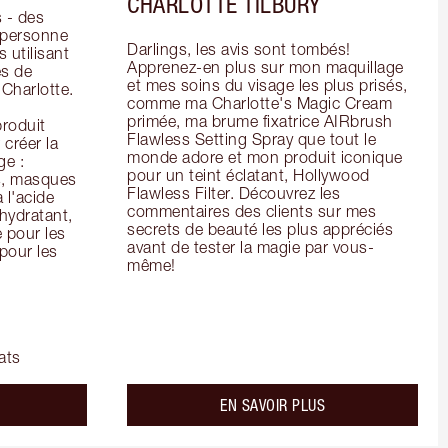
CHARLOTTE TILBURY
- des 
 personne 
Darlings, les avis sont tombés! 
 utilisant 
Apprenez-en plus sur mon maquillage 
s de 
et mes soins du visage les plus prisés, 
arlotte. 
comme ma Charlotte's Magic Cream 
primée, ma brume fixatrice AIRbrush 
oduit 
Flawless Setting Spray que tout le 
créer la 
monde adore et mon produit iconique 
e : 
pour un teint éclatant, Hollywood 
s, masques 
Flawless Filter. Découvrez les 
 l'acide 
commentaires des clients sur mes 
ydratant, 
secrets de beauté les plus appréciés 
pour les 
avant de tester la magie par vous-
our les 
même!
ats
bout the
about the
EN SAVOIR PLUS