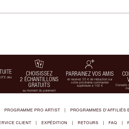
TUITE
CHOISISSEZ
PARRAINEZ VOS AMIS
CO
UITE dès
2 ÉCHANTILLONS
et recevez 20 € de réduction sur
votre prochaine commande
GRATUITS
Conseils 
supérieure à 100 €
me
au moment du paiement
PROGRAMME PRO ARTIST
|
PROGRAMMES D'AFFILIÉS 
ERVICE CLIENT
|
EXPÉDITION
|
RETOURS
|
FAQ
|