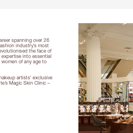
 career spanning over 26
fashion industry’s most
volutionised the face of
expertise into essential
or women of any age to
akeup artists’ exclusive
tte’s Magic Skin Clinic –
.