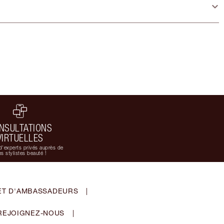
NSULTATIONS
VIRTUELLES
d'experts privés auprès de
s stylistes beauté !
ET D'AMBASSADEURS
|
REJOIGNEZ-NOUS
|