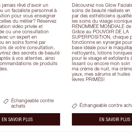
jamais rêvé d'avoir un 
Découvrez nos Glow Facials 
u un facialiste personnel à 
soins de beauté réalisés en
ition pour vous enseigner 
par des esthéticiens qualifiés
icelles du métier? Réservez 
les soins du visage iconique
tion vidéo privée et 
RENOMMÉE MONDIALE de Ch
ée ou une consultation 
Grâce au POUVOIR DE LA 
avec un expert en 
SUPERPOSITION, chaque pr
ou en soins formé par 
fonctionne en synergie pour 
ors de votre consultation, 
base idéale pour le maquillag
rirez des secrets de beauté 
nettoyants, lotions tonique
ptés à vos attentes, ainsi 
pour le visage et exfoliants à
ommandations de produits 
lissant ou encore mon soin h
ées.
ma crème de nuit, ma crème 
yeux, mes sérums et huiles p
lèvres PRIMÉS!
Échangeable contre
Échangeable contre ach
achats
about the
a
EN SAVOIR PLUS
EN SAVOIR PLUS