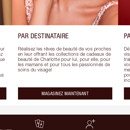
PAR DESTINATAIRE
PA
ur 
Réalisez les rêves de beauté de vos proches 
Déc
z 
en leur offrant les collections de cadeaux de 
vi
ue 
beauté de Charlotte pour lui, pour elle, pour 
tra
les mamans et pour tous les passionnés de 
vou
soins du visage!
mer
us 
pou
in
MAGASINEZ MAINTENANT