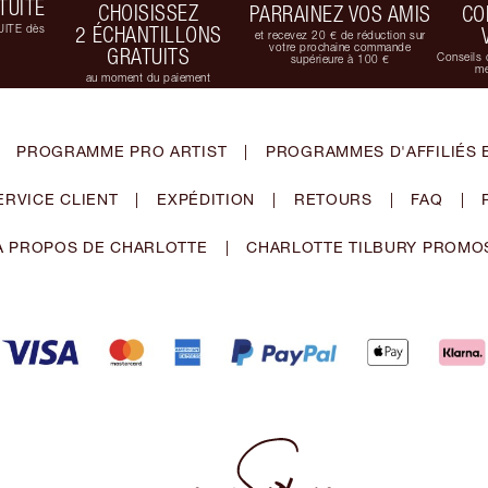
TUITE
CHOISISSEZ
PARRAINEZ VOS AMIS
CO
UITE dès
2 ÉCHANTILLONS
et recevez 20 € de réduction sur
votre prochaine commande
GRATUITS
Conseils 
supérieure à 100 €
me
au moment du paiement
PROGRAMME PRO ARTIST
|
PROGRAMMES D'AFFILIÉS 
ERVICE CLIENT
|
EXPÉDITION
|
RETOURS
|
FAQ
|
À PROPOS DE CHARLOTTE
|
CHARLOTTE TILBURY PROMO