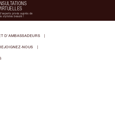
NSULTATIONS
VIRTUELLES
d'experts privés auprès de
s stylistes beauté !
ET D'AMBASSADEURS
|
REJOIGNEZ-NOUS
|
S