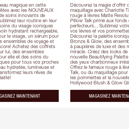
peau magique en cette 
Découvrez la magie d'offrir d
fêtes avec les NOUVEAUX 
maquillage avec Charlotte Ti
e soins innovants de 
rouge à lèvres Matte Revolut
ublimez leur routine en leur 
Pillow Talk primé aux fonds d
soins du visage iconiques 
perfecteurs... Sublimez votre
in hydratant rechargeable, 
vos lèvres et vos pommettes
ur le visage, un sérum pour 
Découvrez la palette iconiqu
es ensembles de voyage et 
Bronze & Glow, des ensembl
core! Achetez des coffrets 
à paupières de luxe et des 
ur lui, des ensembles 
miracle. Créez des looks de f
ur elle et des soins du 
nouvelle Beautifying Palette 
iques pour tous vos proches 
des yeux charbonneux irrésis
au hydratée, lumineuse et 
Offrez le fameux rouge à lèvr
ansformez leurs rêves de 
Talk, ou du maquillage pour
alité!
les pommettes et la nouvelle
Hollywood Blush & Glow Gli
GASINEZ MAINTENANT
MAGASINEZ MAINTEN