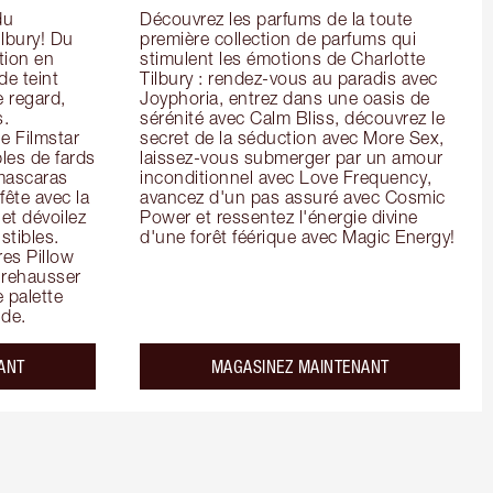
u 
Découvrez les parfums de la toute 
lbury! Du 
première collection de parfums qui 
ion en 
stimulent les émotions de Charlotte 
e teint 
Tilbury : rendez-vous au paradis avec 
 regard, 
Joyphoria, entrez dans une oasis de 
. 
sérénité avec Calm Bliss, découvrez le 
e Filmstar 
secret de la séduction avec More Sex, 
es de fards 
laissez-vous submerger par un amour 
mascaras 
inconditionnel avec Love Frequency, 
ête avec la 
avancez d'un pas assuré avec Cosmic 
et dévoilez 
Power et ressentez l'énergie divine 
tibles. 
d'une forêt féérique avec Magic Energy!
es Pillow 
 rehausser 
 palette 
de.
ANT
MAGASINEZ MAINTENANT