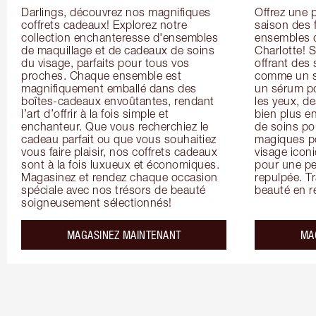
Darlings, découvrez nos magnifiques 
Offrez une 
coffrets cadeaux! Explorez notre 
saison des 
collection enchanteresse d'ensembles 
ensembles d
de maquillage et de cadeaux de soins 
Charlotte! S
du visage, parfaits pour tous vos 
offrant des 
proches. Chaque ensemble est 
comme un so
magnifiquement emballé dans des 
un sérum po
boîtes-cadeaux envoûtantes, rendant 
les yeux, d
l’art d’offrir à la fois simple et 
bien plus en
enchanteur. Que vous recherchiez le 
de soins po
cadeau parfait ou que vous souhaitiez 
magiques po
vous faire plaisir, nos coffrets cadeaux 
visage icon
sont à la fois luxueux et économiques. 
pour une pe
Magasinez et rendez chaque occasion 
repulpée. Tr
spéciale avec nos trésors de beauté 
beauté en ré
soigneusement sélectionnés!
MAGASINEZ MAINTENANT
MA