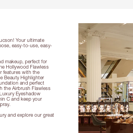
Tucson! Your ultimate
oose, easy-to-use, easy-
nd makeup, perfect for
 the Hollywood Flawless
ur features with the
 Beauty Highlighter
undation and perfect
th the Airbrush Flawless
e Luxury Eyeshadow
amin C and keep your
pray.
ury and explore our great