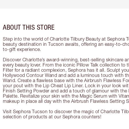
ABOUT THIS STORE
Step into the world of Charlotte Tilbury Beauty at Sephora 
beauty destination in Tucson awaits, offering an easy-to-ch
to-gift experience.
Discover Charlotte’s award-winning, best-selling skincare a
every beauty lover. From the iconic Pillow Talk collection to
Filter for a radiant complexion, Sephora has it all. Sculpt yo
Hollywood Contour Wand and add a luminous touch with the
Wand. Create a flawless base with the Airbrush Flawless Fo
your pout with the Lip Cheat Lip Liner. Lock in your look wi
Finish Setting Powder and add a touch of glamour with th
Palette. Revitalize your skin with the Magic Serum with Vit
makeup in place all day with the Airbrush Flawless Setting S
Visit Sephora Tucson to discover the magic of Charlotte Tilb
selection of products at our Sephora counters!