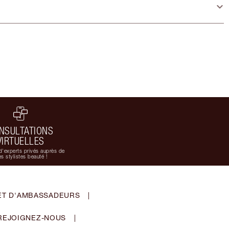
NSULTATIONS
VIRTUELLES
d'experts privés auprès de
s stylistes beauté !
ET D'AMBASSADEURS
|
REJOIGNEZ-NOUS
|