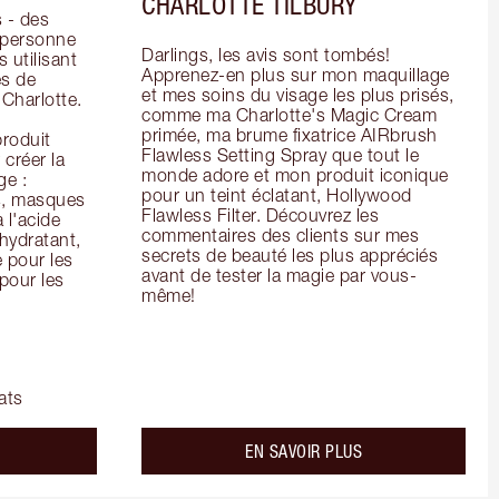
CHARLOTTE TILBURY
- des 
 personne 
Darlings, les avis sont tombés! 
 utilisant 
Apprenez-en plus sur mon maquillage 
s de 
et mes soins du visage les plus prisés, 
arlotte. 
comme ma Charlotte's Magic Cream 
primée, ma brume fixatrice AIRbrush 
oduit 
Flawless Setting Spray que tout le 
créer la 
monde adore et mon produit iconique 
e : 
pour un teint éclatant, Hollywood 
s, masques 
Flawless Filter. Découvrez les 
 l'acide 
commentaires des clients sur mes 
ydratant, 
secrets de beauté les plus appréciés 
pour les 
avant de tester la magie par vous-
our les 
même!
ats
bout the
about the
EN SAVOIR PLUS