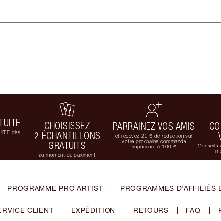
TUITE
CHOISISSEZ
PARRAINEZ VOS AMIS
CO
UITE dès
2 ÉCHANTILLONS
et recevez 20 € de réduction sur
votre prochaine commande
GRATUITS
Conseils 
supérieure à 100 €
me
au moment du paiement
PROGRAMME PRO ARTIST
|
PROGRAMMES D'AFFILIÉS 
ERVICE CLIENT
|
EXPÉDITION
|
RETOURS
|
FAQ
|