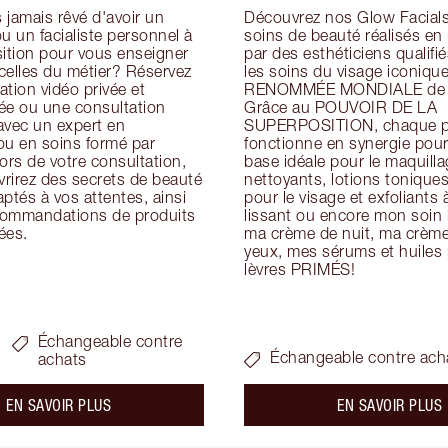
jamais rêvé d'avoir un 
Découvrez nos Glow Facials 
u un facialiste personnel à 
soins de beauté réalisés en
ition pour vous enseigner 
par des esthéticiens qualifiés
icelles du métier? Réservez 
les soins du visage iconique
tion vidéo privée et 
RENOMMÉE MONDIALE de Ch
ée ou une consultation 
Grâce au POUVOIR DE LA 
avec un expert en 
SUPERPOSITION, chaque pr
ou en soins formé par 
fonctionne en synergie pour 
ors de votre consultation, 
base idéale pour le maquillag
rirez des secrets de beauté 
nettoyants, lotions tonique
ptés à vos attentes, ainsi 
pour le visage et exfoliants à
ommandations de produits 
lissant ou encore mon soin h
ées.
ma crème de nuit, ma crème 
yeux, mes sérums et huiles p
lèvres PRIMÉS!
Échangeable contre
Échangeable contre ach
achats
about the
a
EN SAVOIR PLUS
EN SAVOIR PLUS