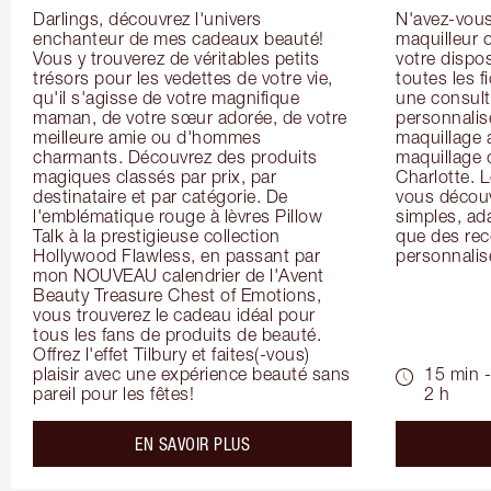
Darlings, découvrez l'univers 
N'avez-vous 
enchanteur de mes cadeaux beauté! 
maquilleur o
Vous y trouverez de véritables petits 
votre dispos
trésors pour les vedettes de votre vie, 
toutes les f
qu'il s'agisse de votre magnifique 
une consulta
maman, de votre sœur adorée, de votre 
personnalis
meilleure amie ou d'hommes 
maquillage 
charmants. Découvrez des produits 
maquillage 
magiques classés par prix, par 
Charlotte. L
destinataire et par catégorie. De 
vous découv
l'emblématique rouge à lèvres Pillow 
simples, ada
Talk à la prestigieuse collection 
que des rec
Hollywood Flawless, en passant par 
personnalis
mon NOUVEAU calendrier de l'Avent 
Beauty Treasure Chest of Emotions, 
vous trouverez le cadeau idéal pour 
tous les fans de produits de beauté. 
Offrez l'effet Tilbury et faites(-vous) 
plaisir avec une expérience beauté sans 
15 min -
pareil pour les fêtes!
2 h
about the
EN SAVOIR PLUS