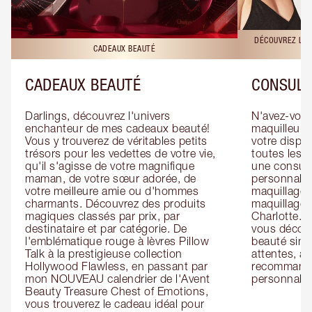
DÉCOUVREZ LES
CADEAUX BEAUTÉ
CADEAUX BEAUTÉ
CONSULT
Darlings, découvrez l'univers 
N'avez-vous 
enchanteur de mes cadeaux beauté! 
maquilleur o
Vous y trouverez de véritables petits 
votre dispos
trésors pour les vedettes de votre vie, 
toutes les f
qu'il s'agisse de votre magnifique 
une consulta
maman, de votre sœur adorée, de 
personnalis
votre meilleure amie ou d'hommes 
maquillage 
charmants. Découvrez des produits 
maquillage 
magiques classés par prix, par 
Charlotte. L
destinataire et par catégorie. De 
vous découv
l'emblématique rouge à lèvres Pillow 
beauté simp
Talk à la prestigieuse collection 
attentes, ai
Hollywood Flawless, en passant par 
recommandat
mon NOUVEAU calendrier de l'Avent 
personnalis
Beauty Treasure Chest of Emotions, 
vous trouverez le cadeau idéal pour 