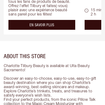
tous les fans de produits de beauté. 
Offrez l'effet Tilbury et faites(-vous) 
plaisir avec une expérience beauté 
15 min -
sans pareil pour les fêtes!
2 h
about the
EN SAVOIR PLUS
ABOUT THIS STORE
Charlotte Tilbury Beauty is available at Ulta Beauty
Sacramento!
Discover an easy-to-choose, easy-to-use, easy-to-gift
beauty destination where you can shop Charlotte’s
award-winning, best-selling skincare and makeup.
Explore Charlotte’s trinkets, treats, and treasures to
satisfy everyone’s wish lists.
Find your perfect products, from the iconic Pillow Talk
collection to the Magic Cream Moisturizer with