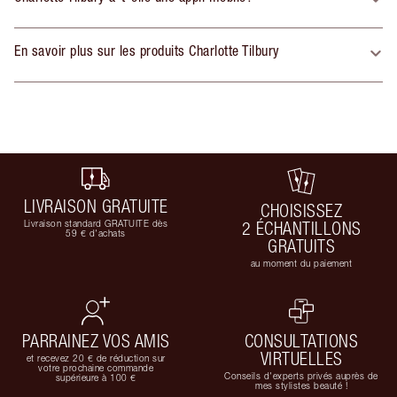
En savoir plus sur les produits Charlotte Tilbury
LIVRAISON GRATUITE
CHOISISSEZ
Livraison standard GRATUITE dès
2 ÉCHANTILLONS
59 € d'achats
GRATUITS
au moment du paiement
PARRAINEZ VOS AMIS
CONSULTATIONS
VIRTUELLES
et recevez 20 € de réduction sur
votre prochaine commande
Conseils d'experts privés auprès de
supérieure à 100 €
mes stylistes beauté !