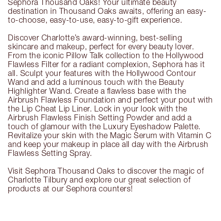
Sephora Thousand Oaks! Your ultimate beauty
destination in Thousand Oaks awaits, offering an easy-
to-choose, easy-to-use, easy-to-gift experience.
Discover Charlotte’s award-winning, best-selling
skincare and makeup, perfect for every beauty lover.
From the iconic Pillow Talk collection to the Hollywood
Flawless Filter for a radiant complexion, Sephora has it
all. Sculpt your features with the Hollywood Contour
Wand and add a luminous touch with the Beauty
Highlighter Wand. Create a flawless base with the
Airbrush Flawless Foundation and perfect your pout with
the Lip Cheat Lip Liner. Lock in your look with the
Airbrush Flawless Finish Setting Powder and add a
touch of glamour with the Luxury Eyeshadow Palette.
Revitalize your skin with the Magic Serum with Vitamin C
and keep your makeup in place all day with the Airbrush
Flawless Setting Spray.
Visit Sephora Thousand Oaks to discover the magic of
Charlotte Tilbury and explore our great selection of
products at our Sephora counters!