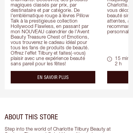
magiques classés par prix, par 
Charlotte. L
destinataire et par catégorie. De 
vous découv
l'emblématique rouge à lèvres Pillow 
beauté simp
Talk à la prestigieuse collection 
attentes, ai
Hollywood Flawless, en passant par 
recommandat
mon NOUVEAU calendrier de l'Avent 
personnalis
Beauty Treasure Chest of Emotions, 
vous trouverez le cadeau idéal pour 
tous les fans de produits de beauté. 
Offrez l'effet Tilbury et faites(-vous) 
plaisir avec une expérience beauté 
15 min -
sans pareil pour les fêtes!
2 h
about the
EN SAVOIR PLUS
ABOUT THIS STORE
Step into the world of Charlotte Tilbury Beauty at