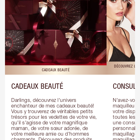
DÉCOUVREZ LES
CADEAUX BEAUTÉ
CADEAUX BEAUTÉ
CONSULT
Darlings, découvrez l'univers 
N'avez-vous 
enchanteur de mes cadeaux beauté! 
maquilleur o
Vous y trouverez de véritables petits 
votre dispos
trésors pour les vedettes de votre vie, 
toutes les f
qu'il s'agisse de votre magnifique 
une consulta
maman, de votre sœur adorée, de 
personnalis
votre meilleure amie ou d'hommes 
maquillage 
charmants. Découvrez des produits 
maquillage 