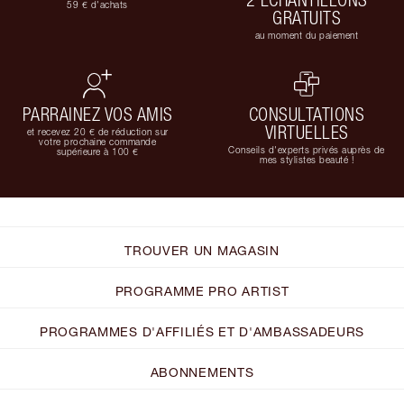
59 € d'achats
GRATUITS
au moment du paiement
PARRAINEZ VOS AMIS
CONSULTATIONS
VIRTUELLES
et recevez 20 € de réduction sur
votre prochaine commande
Conseils d'experts privés auprès de
supérieure à 100 €
mes stylistes beauté !
TROUVER UN MAGASIN
PROGRAMME PRO ARTIST
PROGRAMMES D'AFFILIÉS ET D'AMBASSADEURS
ABONNEMENTS