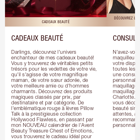
DÉCOUVREZ LES
CADEAUX BEAUTÉ
CADEAUX BEAUTÉ
CONSULT
Darlings, découvrez l'univers 
N'avez-vous 
enchanteur de mes cadeaux beauté! 
maquilleur o
Vous y trouverez de véritables petits 
votre dispos
trésors pour les vedettes de votre vie, 
toutes les f
qu'il s'agisse de votre magnifique 
une consulta
maman, de votre sœur adorée, de 
personnalis
votre meilleure amie ou d'hommes 
maquillage 
charmants. Découvrez des produits 
maquillage 
magiques classés par prix, par 
Charlotte. L
destinataire et par catégorie. De 
vous découv
l'emblématique rouge à lèvres Pillow 
beauté simp
Talk à la prestigieuse collection 
attentes, ai
Hollywood Flawless, en passant par 
recommandat
mon NOUVEAU calendrier de l'Avent 
personnalis
Beauty Treasure Chest of Emotions, 
vous trouverez le cadeau idéal pour 