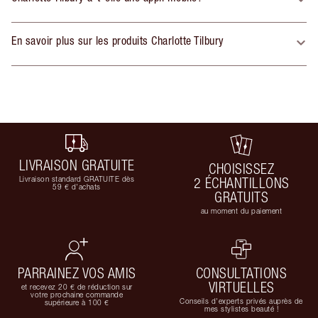
En savoir plus sur les produits Charlotte Tilbury
LIVRAISON GRATUITE
CHOISISSEZ
Livraison standard GRATUITE dès
2 ÉCHANTILLONS
59 € d'achats
GRATUITS
au moment du paiement
PARRAINEZ VOS AMIS
CONSULTATIONS
VIRTUELLES
et recevez 20 € de réduction sur
votre prochaine commande
Conseils d'experts privés auprès de
supérieure à 100 €
mes stylistes beauté !