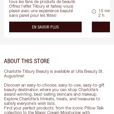
tous les fans de produits de beauté. 
Offrez l'effet Tilbury et faites(-vous) 
plaisir avec une expérience beauté 
15 min -
sans pareil pour les fêtes!
2 h
about the
EN SAVOIR PLUS
ABOUT THIS STORE
Charlotte Tilbury Beauty is available at Ulta Beauty St.
Augustine!
Discover an easy-to-choose, easy-to-use, easy-to-gift
beauty destination where you can shop Charlotte’s
award-winning, best-selling skincare and makeup.
Explore Charlotte’s trinkets, treats, and treasures to
satisfy everyone’s wish lists.
Find your perfect products, from the iconic Pillow Talk
collection to the Magic Cream Moisturizer with