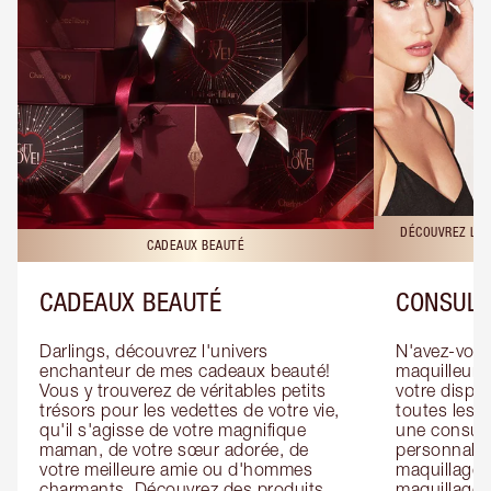
DÉCOUVREZ LES
CADEAUX BEAUTÉ
CADEAUX BEAUTÉ
CONSULT
Darlings, découvrez l'univers 
N'avez-vous 
enchanteur de mes cadeaux beauté! 
maquilleur o
Vous y trouverez de véritables petits 
votre dispos
trésors pour les vedettes de votre vie, 
toutes les f
qu'il s'agisse de votre magnifique 
une consulta
maman, de votre sœur adorée, de 
personnalis
votre meilleure amie ou d'hommes 
maquillage 
charmants. Découvrez des produits 
maquillage 