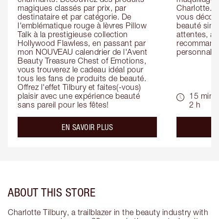
magiques classés par prix, par 
Charlotte. L
destinataire et par catégorie. De 
vous découv
l'emblématique rouge à lèvres Pillow 
beauté simp
Talk à la prestigieuse collection 
attentes, ai
Hollywood Flawless, en passant par 
recommandat
mon NOUVEAU calendrier de l'Avent 
personnalis
Beauty Treasure Chest of Emotions, 
vous trouverez le cadeau idéal pour 
tous les fans de produits de beauté. 
Offrez l'effet Tilbury et faites(-vous) 
plaisir avec une expérience beauté 
15 min -
sans pareil pour les fêtes!
2 h
about the
EN SAVOIR PLUS
ABOUT THIS STORE
Charlotte Tilbury, a trailblazer in the beauty industry with