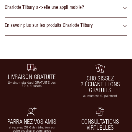
Charlotte Tilbury a-t-elle une appli mobile?
En savoir plus sur les produits Charlotte Tilbury
LIVRAISON GRATUITE
CHOISISSEZ
Livraison standard GRATUITE dès
2 ÉCHANTILLONS
59 € d'achats
GRATUITS
au moment du paiement
PARRAINEZ VOS AMIS
CONSULTATIONS
VIRTUELLES
et recevez 20 € de réduction sur
votre prochaine commande