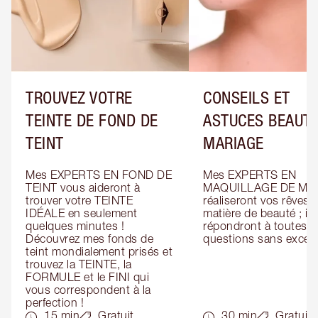
TROUVEZ VOTRE
CONSEILS ET
TEINTE DE FOND DE
ASTUCES BEAUTÉ
TEINT
MARIAGE
Mes EXPERTS EN FOND DE 
Mes EXPERTS EN 
TEINT vous aideront à 
MAQUILLAGE DE MAR
trouver votre TEINTE 
réaliseront vos rêves e
IDÉALE en seulement 
matière de beauté ; ils 
quelques minutes ! 
répondront à toutes vo
Découvrez mes fonds de 
questions sans except
teint mondialement prisés et 
trouvez la TEINTE, la 
FORMULE et le FINI qui 
vous correspondent à la 
perfection !
15 min
Gratuit
30 min
Gratuit