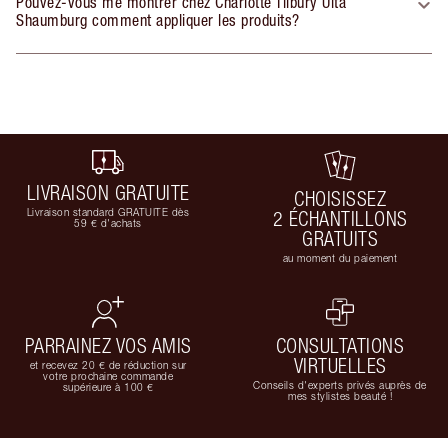
Pouvez-vous me montrer chez Charlotte Tilbury Ulta
Shaumburg comment appliquer les produits?
LIVRAISON GRATUITE
CHOISISSEZ
Livraison standard GRATUITE dès
2 ÉCHANTILLONS
59 € d'achats
GRATUITS
au moment du paiement
PARRAINEZ VOS AMIS
CONSULTATIONS
VIRTUELLES
et recevez 20 € de réduction sur
votre prochaine commande
Conseils d'experts privés auprès de
supérieure à 100 €
mes stylistes beauté !