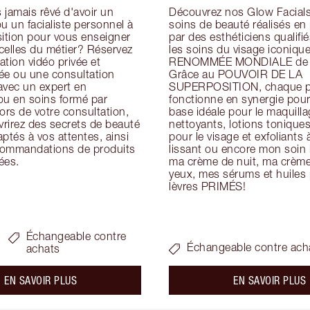
jamais rêvé d'avoir un 
Découvrez nos Glow Facials 
u un facialiste personnel à 
soins de beauté réalisés en
ition pour vous enseigner 
par des esthéticiens qualifiés
icelles du métier? Réservez 
les soins du visage iconique
tion vidéo privée et 
RENOMMÉE MONDIALE de Ch
ée ou une consultation 
Grâce au POUVOIR DE LA 
avec un expert en 
SUPERPOSITION, chaque pr
ou en soins formé par 
fonctionne en synergie pour 
ors de votre consultation, 
base idéale pour le maquillag
rirez des secrets de beauté 
nettoyants, lotions tonique
ptés à vos attentes, ainsi 
pour le visage et exfoliants à
ommandations de produits 
lissant ou encore mon soin h
ées.
ma crème de nuit, ma crème 
yeux, mes sérums et huiles p
lèvres PRIMÉS!
Échangeable contre
Échangeable contre ach
achats
about the
a
EN SAVOIR PLUS
EN SAVOIR PLUS