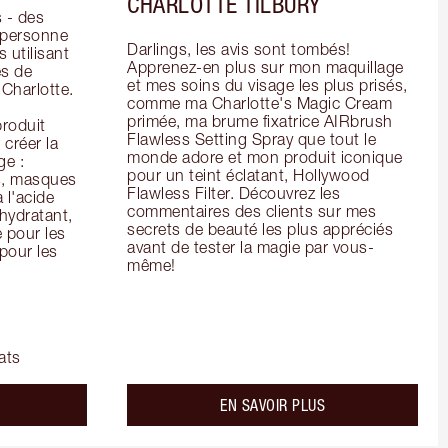
CHARLOTTE TILBURY
- des 
 personne 
Darlings, les avis sont tombés! 
 utilisant 
Apprenez-en plus sur mon maquillage 
s de 
et mes soins du visage les plus prisés, 
arlotte. 
comme ma Charlotte's Magic Cream 
primée, ma brume fixatrice AIRbrush 
oduit 
Flawless Setting Spray que tout le 
créer la 
monde adore et mon produit iconique 
e : 
pour un teint éclatant, Hollywood 
s, masques 
Flawless Filter. Découvrez les 
 l'acide 
commentaires des clients sur mes 
ydratant, 
secrets de beauté les plus appréciés 
pour les 
avant de tester la magie par vous-
our les 
même!
ats
bout the
about the
EN SAVOIR PLUS