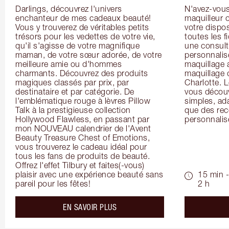
Darlings, découvrez l'univers 
N'avez-vous 
enchanteur de mes cadeaux beauté! 
maquilleur o
Vous y trouverez de véritables petits 
votre dispos
trésors pour les vedettes de votre vie, 
toutes les f
qu'il s'agisse de votre magnifique 
une consulta
maman, de votre sœur adorée, de votre 
personnalis
meilleure amie ou d'hommes 
maquillage 
charmants. Découvrez des produits 
maquillage 
magiques classés par prix, par 
Charlotte. L
destinataire et par catégorie. De 
vous découv
l'emblématique rouge à lèvres Pillow 
simples, ada
Talk à la prestigieuse collection 
que des rec
Hollywood Flawless, en passant par 
personnalis
mon NOUVEAU calendrier de l'Avent 
Beauty Treasure Chest of Emotions, 
vous trouverez le cadeau idéal pour 
tous les fans de produits de beauté. 
Offrez l'effet Tilbury et faites(-vous) 
plaisir avec une expérience beauté sans 
15 min -
pareil pour les fêtes!
2 h
about the
EN SAVOIR PLUS