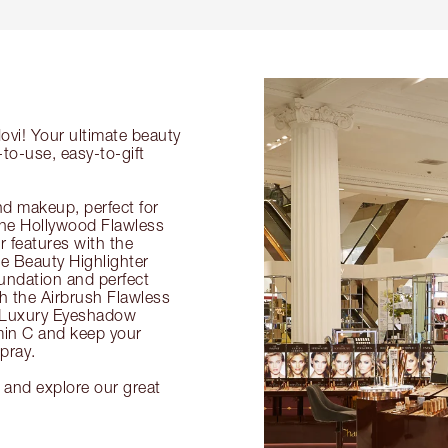
ovi! Your ultimate beauty
-to-use, easy-to-gift
nd makeup, perfect for
 the Hollywood Flawless
ur features with the
 Beauty Highlighter
undation and perfect
th the Airbrush Flawless
e Luxury Eyeshadow
amin C and keep your
pray.
y and explore our great