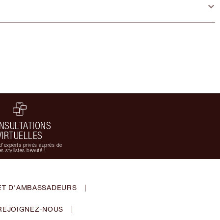
NSULTATIONS
VIRTUELLES
d'experts privés auprès de
s stylistes beauté !
ET D'AMBASSADEURS
|
REJOIGNEZ-NOUS
|