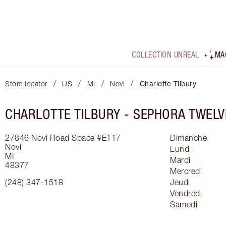
COLLECTION UNREAL
MA
/
/
/
/
Store locator
US
MI
Novi
Charlotte Tilbury
CHARLOTTE TILBURY -
SEPHORA TWELV
27846 Novi Road
Space #E117
Dimanche
Novi
Lundi
MI
Mardi
48377
Mercredi
(248) 347-1518
Jeudi
Vendredi
Samedi