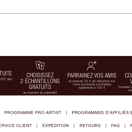
TUITE
CHOISISSEZ
PARRAINEZ VOS AMIS
CO
UITE dès
2 ÉCHANTILLONS
et recevez 20 € de réduction sur
votre prochaine commande
GRATUITS
Conseils 
supérieure à 100 €
me
au moment du paiement
PROGRAMME PRO ARTIST
|
PROGRAMMES D'AFFILIÉS 
ERVICE CLIENT
|
EXPÉDITION
|
RETOURS
|
FAQ
|