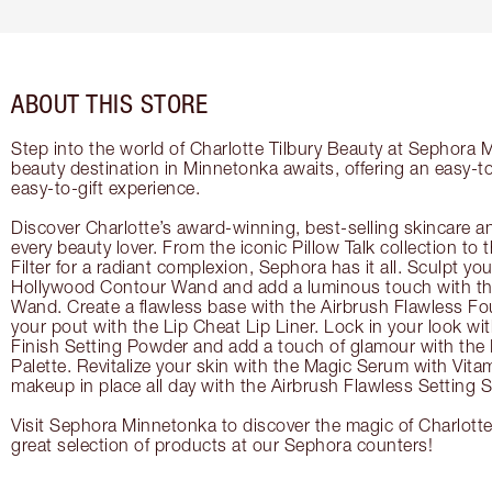
ABOUT THIS STORE
Step into the world of Charlotte Tilbury Beauty at Sephora 
beauty destination in Minnetonka awaits, offering an easy-
easy-to-gift experience.
Discover Charlotte’s award-winning, best-selling skincare a
every beauty lover. From the iconic Pillow Talk collection to
Filter for a radiant complexion, Sephora has it all. Sculpt yo
Hollywood Contour Wand and add a luminous touch with the
Wand. Create a flawless base with the Airbrush Flawless Fo
your pout with the Lip Cheat Lip Liner. Lock in your look wi
Finish Setting Powder and add a touch of glamour with th
Palette. Revitalize your skin with the Magic Serum with Vit
makeup in place all day with the Airbrush Flawless Setting S
Visit Sephora Minnetonka to discover the magic of Charlotte
great selection of products at our Sephora counters!