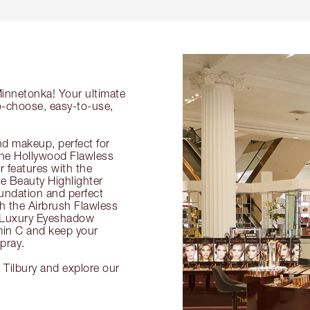
Minnetonka! Your ultimate
to-choose, easy-to-use,
nd makeup, perfect for
 the Hollywood Flawless
ur features with the
 Beauty Highlighter
undation and perfect
th the Airbrush Flawless
e Luxury Eyeshadow
amin C and keep your
pray.
 Tilbury and explore our