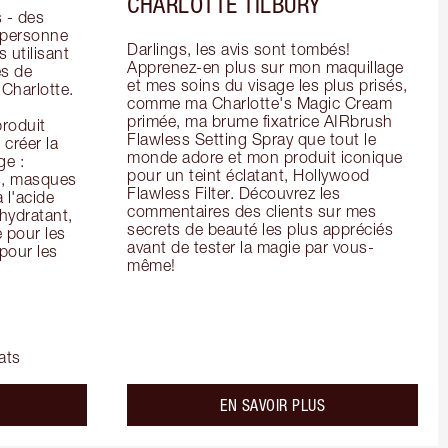
CHARLOTTE TILBURY
- des 
 personne 
Darlings, les avis sont tombés! 
 utilisant 
Apprenez-en plus sur mon maquillage 
s de 
et mes soins du visage les plus prisés, 
arlotte. 
comme ma Charlotte's Magic Cream 
primée, ma brume fixatrice AIRbrush 
oduit 
Flawless Setting Spray que tout le 
créer la 
monde adore et mon produit iconique 
e : 
pour un teint éclatant, Hollywood 
s, masques 
Flawless Filter. Découvrez les 
 l'acide 
commentaires des clients sur mes 
ydratant, 
secrets de beauté les plus appréciés 
pour les 
avant de tester la magie par vous-
our les 
même!
ats
bout the
about the
EN SAVOIR PLUS