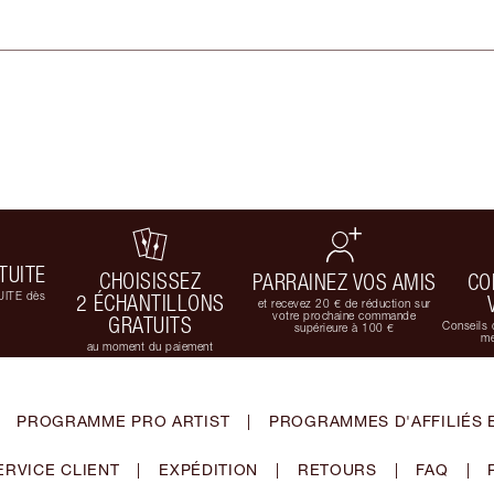
TUITE
CHOISISSEZ
PARRAINEZ VOS AMIS
CO
UITE dès
2 ÉCHANTILLONS
et recevez 20 € de réduction sur
votre prochaine commande
GRATUITS
Conseils 
supérieure à 100 €
me
au moment du paiement
PROGRAMME PRO ARTIST
|
PROGRAMMES D'AFFILIÉS 
ERVICE CLIENT
|
EXPÉDITION
|
RETOURS
|
FAQ
|