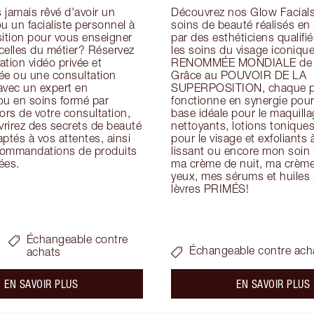
jamais rêvé d'avoir un 
Découvrez nos Glow Facials 
u un facialiste personnel à 
soins de beauté réalisés en
ition pour vous enseigner 
par des esthéticiens qualifiés
icelles du métier? Réservez 
les soins du visage iconique
tion vidéo privée et 
RENOMMÉE MONDIALE de Ch
ée ou une consultation 
Grâce au POUVOIR DE LA 
avec un expert en 
SUPERPOSITION, chaque pr
ou en soins formé par 
fonctionne en synergie pour 
ors de votre consultation, 
base idéale pour le maquillag
rirez des secrets de beauté 
nettoyants, lotions tonique
ptés à vos attentes, ainsi 
pour le visage et exfoliants à
ommandations de produits 
lissant ou encore mon soin h
ées.
ma crème de nuit, ma crème 
yeux, mes sérums et huiles p
lèvres PRIMÉS!
Échangeable contre
Échangeable contre ach
achats
about the
a
EN SAVOIR PLUS
EN SAVOIR PLUS