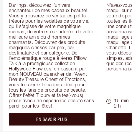
Darlings, découvrez l'univers 
N'avez-vous 
enchanteur de mes cadeaux beauté! 
maquilleur o
Vous y trouverez de véritables petits 
votre dispos
trésors pour les vedettes de votre vie, 
toutes les f
qu'il s'agisse de votre magnifique 
une consulta
maman, de votre sœur adorée, de votre 
personnalis
meilleure amie ou d'hommes 
maquillage 
charmants. Découvrez des produits 
maquillage 
magiques classés par prix, par 
Charlotte. L
destinataire et par catégorie. De 
vous découv
l'emblématique rouge à lèvres Pillow 
simples, ada
Talk à la prestigieuse collection 
que des rec
Hollywood Flawless, en passant par 
personnalis
mon NOUVEAU calendrier de l'Avent 
Beauty Treasure Chest of Emotions, 
vous trouverez le cadeau idéal pour 
tous les fans de produits de beauté. 
Offrez l'effet Tilbury et faites(-vous) 
plaisir avec une expérience beauté sans 
15 min -
pareil pour les fêtes!
2 h
about the
EN SAVOIR PLUS