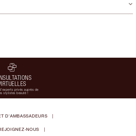
NSULTATIONS
VIRTUELLES
d'experts privés auprès de
s stylistes beauté !
ET D'AMBASSADEURS
|
REJOIGNEZ-NOUS
|