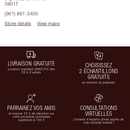
38017
(901) 861-3400
Store details
View maps
LIVRAISON GRATUITE
CHOISISSEZ
Livraison standard GRATUITE dès
2 ÉCHANTILLONS
59 € d'achats
GRATUITS
au moment du paiement
PARRAINEZ VOS AMIS
CONSULTATIONS
VIRTUELLES
et recevez 20 € de réduction sur
votre prochaine commande
Conseils d'experts privés auprès de
supérieure à 100 €
mes stylistes beauté !