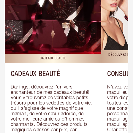
DÉCOUVREZ LES
CADEAUX BEAUTÉ
CADEAUX BEAUTÉ
CONSULT
Darlings, découvrez l'univers 
N'avez-vous 
enchanteur de mes cadeaux beauté! 
maquilleur o
Vous y trouverez de véritables petits 
votre dispos
trésors pour les vedettes de votre vie, 
toutes les f
qu'il s'agisse de votre magnifique 
une consulta
maman, de votre sœur adorée, de 
personnalis
votre meilleure amie ou d'hommes 
maquillage 
charmants. Découvrez des produits 
maquillage 
magiques classés par prix, par 
Charlotte. L