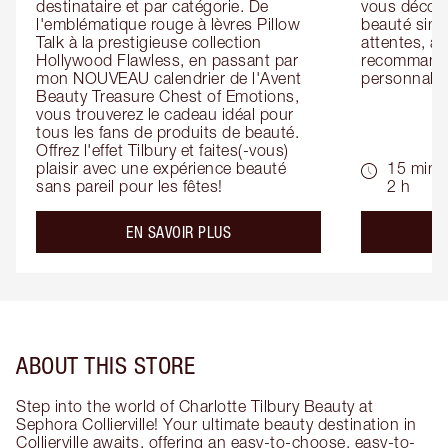
destinataire et par catégorie. De 
vous découv
l'emblématique rouge à lèvres Pillow 
beauté simp
Talk à la prestigieuse collection 
attentes, ai
Hollywood Flawless, en passant par 
recommandat
mon NOUVEAU calendrier de l'Avent 
personnalis
Beauty Treasure Chest of Emotions, 
vous trouverez le cadeau idéal pour 
tous les fans de produits de beauté. 
Offrez l'effet Tilbury et faites(-vous) 
plaisir avec une expérience beauté 
15 min -
sans pareil pour les fêtes!
2 h
about the
EN SAVOIR PLUS
ABOUT THIS STORE
Step into the world of Charlotte Tilbury Beauty at
Sephora Collierville! Your ultimate beauty destination in
Collierville awaits, offering an easy-to-choose, easy-to-