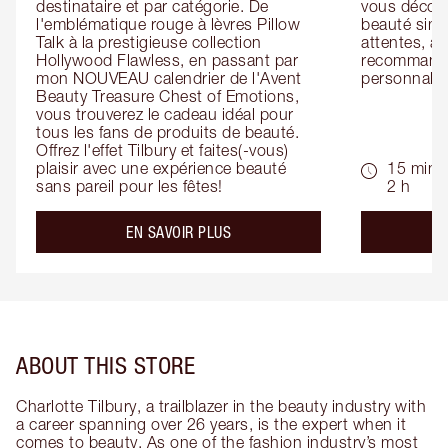
destinataire et par catégorie. De 
vous découv
l'emblématique rouge à lèvres Pillow 
beauté simp
Talk à la prestigieuse collection 
attentes, ai
Hollywood Flawless, en passant par 
recommandat
mon NOUVEAU calendrier de l'Avent 
personnalis
Beauty Treasure Chest of Emotions, 
vous trouverez le cadeau idéal pour 
tous les fans de produits de beauté. 
Offrez l'effet Tilbury et faites(-vous) 
plaisir avec une expérience beauté 
15 min -
sans pareil pour les fêtes!
2 h
about the
EN SAVOIR PLUS
ABOUT THIS STORE
Charlotte Tilbury, a trailblazer in the beauty industry with
a career spanning over 26 years, is the expert when it
comes to beauty. As one of the fashion industry’s most