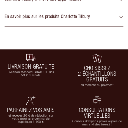
En savoir plus sur les produits Charlotte Tilbury
LIVRAISON GRATUITE
CHOISISSEZ
Livraison standard GRATUITE dès
2 ÉCHANTILLONS
59 € d'achats
GRATUITS
au moment du paiement
PARRAINEZ VOS AMIS
CONSULTATIONS
VIRTUELLES
et recevez 20 € de réduction sur
votre prochaine commande
Conseils d'experts privés auprès de
supérieure à 100 €
mes stylistes beauté !