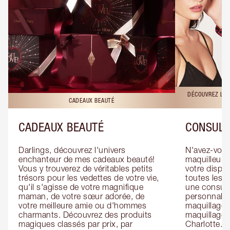
DÉCOUVREZ LES
CADEAUX BEAUTÉ
CADEAUX BEAUTÉ
CONSULT
Darlings, découvrez l'univers 
N'avez-vous 
enchanteur de mes cadeaux beauté! 
maquilleur o
Vous y trouverez de véritables petits 
votre dispos
trésors pour les vedettes de votre vie, 
toutes les f
qu'il s'agisse de votre magnifique 
une consulta
maman, de votre sœur adorée, de 
personnalis
votre meilleure amie ou d'hommes 
maquillage 
charmants. Découvrez des produits 
maquillage 
magiques classés par prix, par 
Charlotte. L