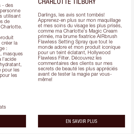
CHARLOTTE TILBURY
- des 
 personne 
Darlings, les avis sont tombés! 
 utilisant 
Apprenez-en plus sur mon maquillage 
s de 
et mes soins du visage les plus prisés, 
arlotte. 
comme ma Charlotte's Magic Cream 
primée, ma brume fixatrice AIRbrush 
oduit 
Flawless Setting Spray que tout le 
créer la 
monde adore et mon produit iconique 
e : 
pour un teint éclatant, Hollywood 
s, masques 
Flawless Filter. Découvrez les 
 l'acide 
commentaires des clients sur mes 
ydratant, 
secrets de beauté les plus appréciés 
pour les 
avant de tester la magie par vous-
our les 
même!
ats
bout the
about the
EN SAVOIR PLUS