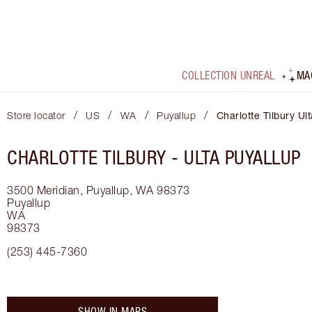
COLLECTION UNREAL
MA
/
/
/
/
Store locator
US
WA
Puyallup
Charlotte Tilbury Ul
CHARLOTTE TILBURY -
ULTA PUYALLUP
3500 Meridian, Puyallup, WA 98373
Puyallup
WA
98373
(253) 445-7360
SHOW IN MAPS