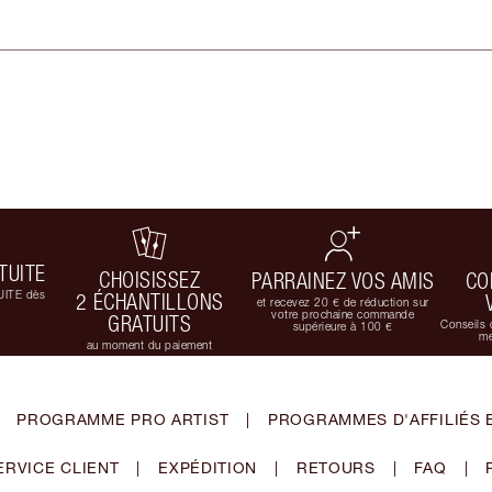
TUITE
CHOISISSEZ
PARRAINEZ VOS AMIS
CO
UITE dès
2 ÉCHANTILLONS
et recevez 20 € de réduction sur
votre prochaine commande
GRATUITS
Conseils 
supérieure à 100 €
me
au moment du paiement
PROGRAMME PRO ARTIST
|
PROGRAMMES D'AFFILIÉS 
ERVICE CLIENT
|
EXPÉDITION
|
RETOURS
|
FAQ
|