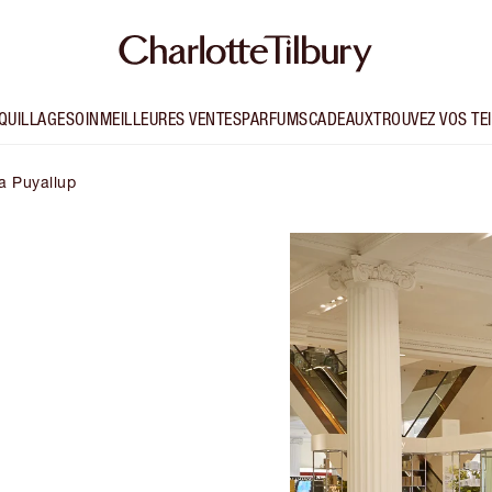
QUILLAGE
SOIN
MEILLEURES VENTES
PARFUMS
CADEAUX
TROUVEZ VOS TE
ta Puyallup