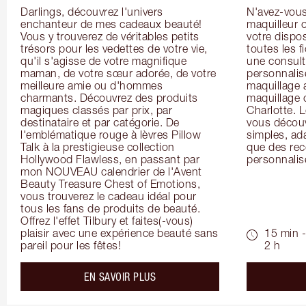
Darlings, découvrez l'univers 
N'avez-vous 
enchanteur de mes cadeaux beauté! 
maquilleur o
Vous y trouverez de véritables petits 
votre dispos
trésors pour les vedettes de votre vie, 
toutes les f
qu'il s'agisse de votre magnifique 
une consulta
maman, de votre sœur adorée, de votre 
personnalis
meilleure amie ou d'hommes 
maquillage 
charmants. Découvrez des produits 
maquillage 
magiques classés par prix, par 
Charlotte. L
destinataire et par catégorie. De 
vous découv
l'emblématique rouge à lèvres Pillow 
simples, ada
Talk à la prestigieuse collection 
que des rec
Hollywood Flawless, en passant par 
personnalis
mon NOUVEAU calendrier de l'Avent 
Beauty Treasure Chest of Emotions, 
vous trouverez le cadeau idéal pour 
tous les fans de produits de beauté. 
Offrez l'effet Tilbury et faites(-vous) 
plaisir avec une expérience beauté sans 
15 min -
pareil pour les fêtes!
2 h
about the
EN SAVOIR PLUS