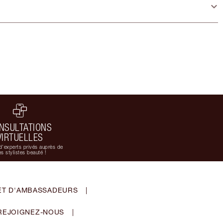
NSULTATIONS
VIRTUELLES
d'experts privés auprès de
s stylistes beauté !
ET D'AMBASSADEURS
|
REJOIGNEZ-NOUS
|