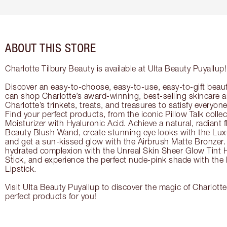
ABOUT THIS STORE
Charlotte Tilbury Beauty is available at Ulta Beauty Puyallup!
Discover an easy-to-choose, easy-to-use, easy-to-gift beau
can shop Charlotte’s award-winning, best-selling skincare
Charlotte’s trinkets, treats, and treasures to satisfy everyone’
Find your perfect products, from the iconic Pillow Talk coll
Moisturizer with Hyaluronic Acid. Achieve a natural, radiant 
Beauty Blush Wand, create stunning eye looks with the Lux
and get a sun-kissed glow with the Airbrush Matte Bronzer. 
hydrated complexion with the Unreal Skin Sheer Glow Tint 
Stick, and experience the perfect nude-pink shade with the
Lipstick.
Visit Ulta Beauty Puyallup to discover the magic of Charlotte
perfect products for you!