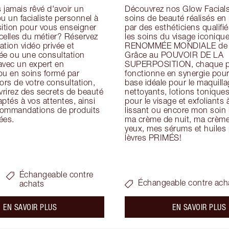
jamais rêvé d'avoir un 
Découvrez nos Glow Facials 
u un facialiste personnel à 
soins de beauté réalisés en
ition pour vous enseigner 
par des esthéticiens qualifiés
icelles du métier? Réservez 
les soins du visage iconique
tion vidéo privée et 
RENOMMÉE MONDIALE de Ch
ée ou une consultation 
Grâce au POUVOIR DE LA 
avec un expert en 
SUPERPOSITION, chaque pr
ou en soins formé par 
fonctionne en synergie pour 
ors de votre consultation, 
base idéale pour le maquillag
rirez des secrets de beauté 
nettoyants, lotions tonique
ptés à vos attentes, ainsi 
pour le visage et exfoliants à
ommandations de produits 
lissant ou encore mon soin h
ées.
ma crème de nuit, ma crème 
yeux, mes sérums et huiles p
lèvres PRIMÉS!
Échangeable contre
Échangeable contre ach
achats
about the
a
EN SAVOIR PLUS
EN SAVOIR PLUS