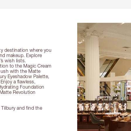
ty destination where you
 and makeup. Explore
s wish lists.
ection to the Magic Cream
flush with the Matte
ury Eyeshadow Palette,
Enjoy a flawless,
Hydrating Foundation
 Matte Revolution
 Tilbury and find the