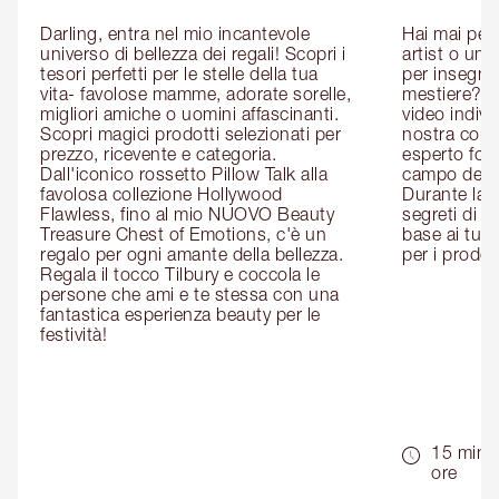
Darling, entra nel mio incantevole 
Hai mai pen
universo di bellezza dei regali! Scopri i 
artist o un 
tesori perfetti per le stelle della tua 
per insegnart
vita- favolose mamme, adorate sorelle, 
mestiere? P
migliori amiche o uomini affascinanti. 
video indivi
Scopri magici prodotti selezionati per 
nostra cons
prezzo, ricevente e categoria. 
esperto form
Dall'iconico rossetto Pillow Talk alla 
campo del m
favolosa collezione Hollywood 
Durante la c
Flawless, fino al mio NUOVO Beauty 
segreti di be
Treasure Chest of Emotions, c'è un 
base ai tuoi 
regalo per ogni amante della bellezza. 
per i prodott
Regala il tocco Tilbury e coccola le 
persone che ami e te stessa con una 
fantastica esperienza beauty per le 
festività!
15 min -
ore