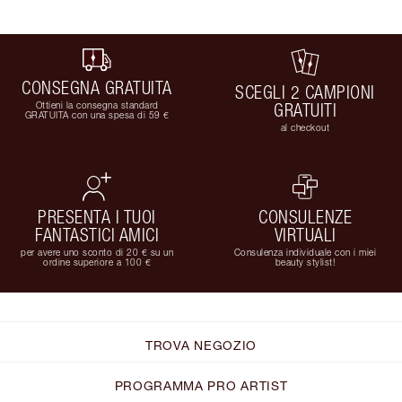
CONSEGNA GRATUITA
SCEGLI 2 CAMPIONI
Ottieni la consegna standard
GRATUITI
GRATUITA con una spesa di 59 €
al checkout
PRESENTA I TUOI
CONSULENZE
FANTASTICI AMICI
VIRTUALI
per avere uno sconto di 20 € su un
Consulenza individuale con i miei
ordine superiore a 100 €
beauty stylist!
TROVA NEGOZIO
PROGRAMMA PRO ARTIST