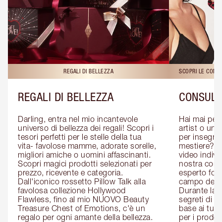
REGALI DI BELLEZZA
SCOPRI LE CONS
REGALI DI BELLEZZA
CONSULE
Darling, entra nel mio incantevole 
Hai mai pen
universo di bellezza dei regali! Scopri i 
artist o un 
tesori perfetti per le stelle della tua 
per insegnart
vita- favolose mamme, adorate sorelle, 
mestiere? P
migliori amiche o uomini affascinanti. 
video indivi
Scopri magici prodotti selezionati per 
nostra cons
prezzo, ricevente e categoria. 
esperto form
Dall'iconico rossetto Pillow Talk alla 
campo del m
favolosa collezione Hollywood 
Durante la c
Flawless, fino al mio NUOVO Beauty 
segreti di be
Treasure Chest of Emotions, c'è un 
base ai tuoi 
regalo per ogni amante della bellezza. 
per i prodott