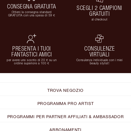
CONSEGNA GRATUITA
SCEGLI 2 CAMPIONI
Ottieni la consegna standard
GRATUITI
GRATUITA con una spesa di 59 €
al checkout
PRESENTA I TUOI
CONSULENZE
FANTASTICI AMICI
VIRTUALI
per avere uno sconto di 20 € su un
Consulenza individuale con i miei
ordine superiore a 100 €
beauty stylist!
TROVA NEGOZIO
PROGRAMMA PRO ARTIST
PROGRAMMI PER PARTNER AFFILIATI & AMBASSADOR
ABBONAMENTI