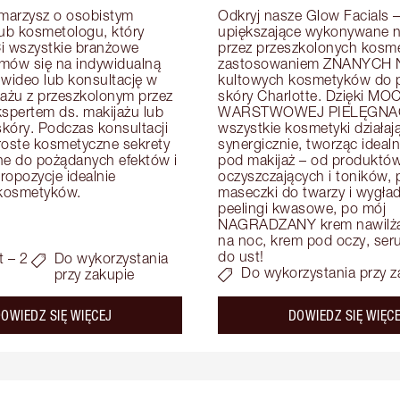
arzysz o osobistym 
Odkryj nasze Glow Facials – 
lub kosmetologu, który 
upiększające wykonywane na
i wszystkie branżowe 
przez przeszkolonych kosme
mów się na indywidualną 
zastosowaniem ZNANYCH N
 wideo lub konsultację w 
kultowych kosmetyków do pi
zażu z przeszkolonym przez 
skóry Charlotte. Dzięki MOC
kspertem ds. makijażu lub 
WARSTWOWEJ PIELĘGNAC
skóry. Podczas konsultacji 
wszystkie kosmetyki działają
roste kosmetyczne sekrety 
synergicznie, tworząc idealn
e do pożądanych efektów i 
pod makijaż – od produktów
opozycje idealnie 
oczyszczających i toników, p
kosmetyków.
maseczki do twarzy i wygład
peelingi kwasowe, po mój 
NAGRADZANY krem nawilżaj
na noc, krem pod oczy, serum
do ust!
t – 2
Do wykorzystania
Do wykorzystania przy z
przy zakupie
about the
OWIEDZ SIĘ WIĘCEJ
DOWIEDZ SIĘ WIĘC