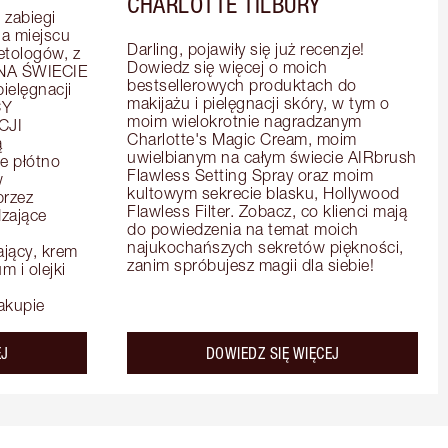
CHARLOTTE TILBURY
zabiegi 
 miejscu 
Darling, pojawiły się już recenzje! 
tologów, z 
Dowiedz się więcej o moich 
A ŚWIECIE 
bestsellerowych produktach do 
elęgnacji 
makijażu i pielęgnacji skóry, w tym o 
Y 
moim wielokrotnie nagradzanym 
JI 
Charlotte's Magic Cream, moim 
 
uwielbianym na całym świecie AIRbrush 
e płótno 
Flawless Setting Spray oraz moim 
 
kultowym sekrecie blasku, Hollywood 
rzez 
Flawless Filter. Zobacz, co klienci mają 
zające 
do powiedzenia na temat moich 
najukochańszych sekretów piękności, 
ący, krem 
zanim spróbujesz magii dla siebie!
 i olejki 
akupie
about the
about the
EJ
DOWIEDZ SIĘ WIĘCEJ