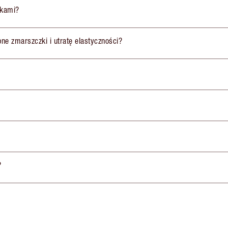
ikami?
obne zmarszczki i utratę elastyczności?
?