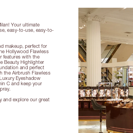
ilan! Your ultimate
se, easy-to-use, easy-to-
nd makeup, perfect for
 the Hollywood Flawless
ur features with the
 Beauty Highlighter
undation and perfect
th the Airbrush Flawless
e Luxury Eyeshadow
amin C and keep your
pray.
ry and explore our great