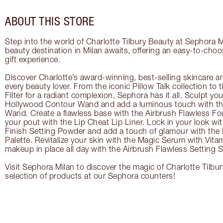
ABOUT THIS STORE
Step into the world of Charlotte Tilbury Beauty at Sephora M
beauty destination in Milan awaits, offering an easy-to-choo
gift experience.
Discover Charlotte’s award-winning, best-selling skincare a
every beauty lover. From the iconic Pillow Talk collection to
Filter for a radiant complexion, Sephora has it all. Sculpt yo
Hollywood Contour Wand and add a luminous touch with the
Wand. Create a flawless base with the Airbrush Flawless Fo
your pout with the Lip Cheat Lip Liner. Lock in your look wi
Finish Setting Powder and add a touch of glamour with th
Palette. Revitalize your skin with the Magic Serum with Vit
makeup in place all day with the Airbrush Flawless Setting S
Visit Sephora Milan to discover the magic of Charlotte Tilbu
selection of products at our Sephora counters!