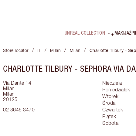
UNREAL COLLECTION
MAKIJAŻ
P
/
/
/
/
Store locator
IT
Milan
Milan
Charlotte Tilbury - Se
CHARLOTTE TILBURY -
SEPHORA VIA D
Via Dante 14
Niedziela
Milan
Poniedziałek
Milan
Wtorek
20125
Środa
02 8645 8470
Czwartek
Piątek
Sobota