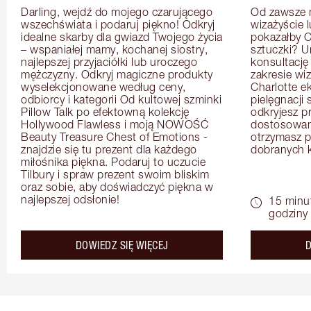
Darling, wejdź do mojego czarującego 
Od zawsze m
wszechświata i podaruj piękno! Odkryj 
wizażyście 
idealne skarby dla gwiazd Twojego życia 
pokazałby C
– wspaniałej mamy, kochanej siostry, 
sztuczki? U
najlepszej przyjaciółki lub uroczego 
konsultację
mężczyzny. Odkryj magiczne produkty 
zakresie wi
wyselekcjonowane według ceny, 
Charlotte e
odbiorcy i kategorii Od kultowej szminki 
pielęgnacji 
Pillow Talk po efektowną kolekcję 
odkryjesz p
Hollywood Flawless i moją NOWOŚĆ 
dostosowan
Beauty Treasure Chest of Emotions - 
otrzymasz pr
znajdzie się tu prezent dla każdego 
dobranych 
miłośnika piękna. Podaruj to uczucie 
Tilbury i spraw prezent swoim bliskim 
oraz sobie, aby doświadczyć piękna w 
najlepszej odsłonie!
15 minu
godziny
about the
DOWIEDZ SIĘ WIĘCEJ
D