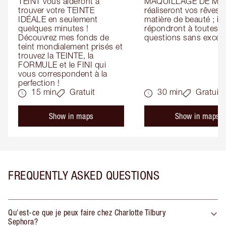
TEINT vous aideront à 
MAQUILLAGE DE MAR
trouver votre TEINTE 
réaliseront vos rêves e
IDÉALE en seulement 
matière de beauté ; ils 
quelques minutes ! 
répondront à toutes vo
Découvrez mes fonds de 
questions sans except
teint mondialement prisés et 
trouvez la TEINTE, la 
FORMULE et le FINI qui 
vous correspondent à la 
perfection !
15 min
Gratuit
30 min
Gratuit
Show in maps
Show in maps
FREQUENTLY ASKED QUESTIONS
Qu'est-ce que je peux faire chez Charlotte Tilbury
Sephora?