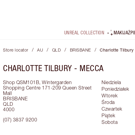
UNREAL COLLECTION
MAKIJAŻ
P
/
/
/
/
Store locator
AU
QLD
BRISBANE
Charlotte Tilbur
CHARLOTTE TILBURY -
MECCA
Shop QSM101B, Wintergarden
Niedziela
Shopping Centre
171-209 Queen Street
Poniedziałek
Mall
Wtorek
BRISBANE
Środa
QLD
Czwartek
4000
Piątek
(07) 3837 9200
Sobota