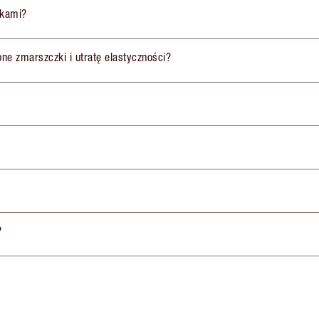
ikami?
obne zmarszczki i utratę elastyczności?
?