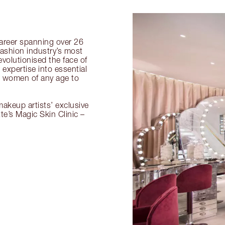
 career spanning over 26
fashion industry’s most
volutionised the face of
expertise into essential
or women of any age to
akeup artists’ exclusive
tte’s Magic Skin Clinic –
.