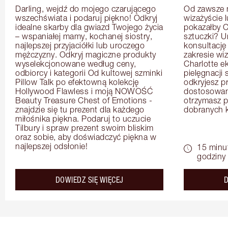
Darling, wejdź do mojego czarującego 
Od zawsze m
wszechświata i podaruj piękno! Odkryj 
wizażyście 
idealne skarby dla gwiazd Twojego życia 
pokazałby C
– wspaniałej mamy, kochanej siostry, 
sztuczki? U
najlepszej przyjaciółki lub uroczego 
konsultację
mężczyzny. Odkryj magiczne produkty 
zakresie wi
wyselekcjonowane według ceny, 
Charlotte e
odbiorcy i kategorii Od kultowej szminki 
pielęgnacji 
Pillow Talk po efektowną kolekcję 
odkryjesz p
Hollywood Flawless i moją NOWOŚĆ 
dostosowan
Beauty Treasure Chest of Emotions - 
otrzymasz pr
znajdzie się tu prezent dla każdego 
dobranych 
miłośnika piękna. Podaruj to uczucie 
Tilbury i spraw prezent swoim bliskim 
oraz sobie, aby doświadczyć piękna w 
najlepszej odsłonie!
15 minu
godziny
about the
DOWIEDZ SIĘ WIĘCEJ
D