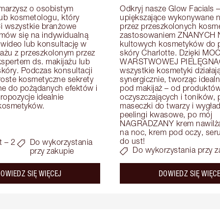
arzysz o osobistym 
Odkryj nasze Glow Facials – 
lub kosmetologu, który 
upiększające wykonywane na
i wszystkie branżowe 
przez przeszkolonych kosme
mów się na indywidualną 
zastosowaniem ZNANYCH N
 wideo lub konsultację w 
kultowych kosmetyków do pi
zażu z przeszkolonym przez 
skóry Charlotte. Dzięki MOC
kspertem ds. makijażu lub 
WARSTWOWEJ PIELĘGNAC
skóry. Podczas konsultacji 
wszystkie kosmetyki działają
roste kosmetyczne sekrety 
synergicznie, tworząc idealn
e do pożądanych efektów i 
pod makijaż – od produktów
opozycje idealnie 
oczyszczających i toników, p
kosmetyków.
maseczki do twarzy i wygład
peelingi kwasowe, po mój 
NAGRADZANY krem nawilżaj
na noc, krem pod oczy, serum
do ust!
t – 2
Do wykorzystania
Do wykorzystania przy z
przy zakupie
about the
OWIEDZ SIĘ WIĘCEJ
DOWIEDZ SIĘ WIĘC