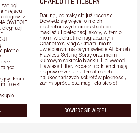
CHARLOTTE TILBURY
zabiegi 
 miejscu 
Darling, pojawiły się już recenzje! 
tologów, z 
Dowiedz się więcej o moich 
A ŚWIECIE 
bestsellerowych produktach do 
elęgnacji 
makijażu i pielęgnacji skóry, w tym o 
Y 
moim wielokrotnie nagradzanym 
JI 
Charlotte's Magic Cream, moim 
 
uwielbianym na całym świecie AIRbrush 
e płótno 
Flawless Setting Spray oraz moim 
 
kultowym sekrecie blasku, Hollywood 
rzez 
Flawless Filter. Zobacz, co klienci mają 
zające 
do powiedzenia na temat moich 
najukochańszych sekretów piękności, 
ący, krem 
zanim spróbujesz magii dla siebie!
 i olejki 
akupie
about the
about the
EJ
DOWIEDZ SIĘ WIĘCEJ