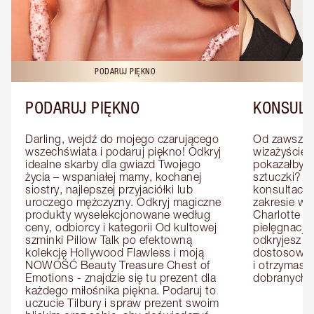
PODARUJ PIĘKNO
KO
PODARUJ PIĘKNO
KONSULT
Darling, wejdź do mojego czarującego 
Od zawsze m
wszechświata i podaruj piękno! Odkryj 
wizażyście 
idealne skarby dla gwiazd Twojego 
pokazałby C
życia – wspaniałej mamy, kochanej 
sztuczki? U
siostry, najlepszej przyjaciółki lub 
konsultację
uroczego mężczyzny. Odkryj magiczne 
zakresie wi
produkty wyselekcjonowane według 
Charlotte e
ceny, odbiorcy i kategorii Od kultowej 
pielęgnacji 
szminki Pillow Talk po efektowną 
odkryjesz p
kolekcję Hollywood Flawless i moją 
dostosowan
NOWOŚĆ Beauty Treasure Chest of 
i otrzymasz 
Emotions - znajdzie się tu prezent dla 
dobranych 
każdego miłośnika piękna. Podaruj to 
uczucie Tilbury i spraw prezent swoim 