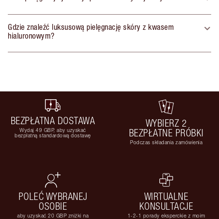
Gdzie znaleźć luksusową pielęgnację skóry z kwasem
hialuronowym?
BEZPŁATNA DOSTAWA
WYBIERZ 2
Wydaj 49 GBP, aby uzyskać
BEZPŁATNE PRÓBKI
bezpłatną standardową dostawę
Podczas składania zamówienia
POLEĆ WYBRANEJ
WIRTUALNE
OSOBIE
KONSULTACJE
aby uzyskać 20 GBP zniżki na
1-2-1 porady eksperckie z moim