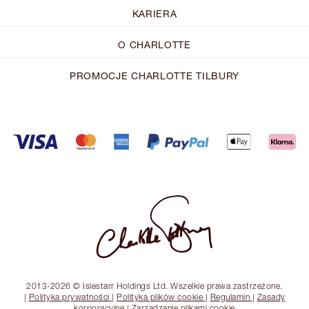
KARIERA
O CHARLOTTE
PROMOCJE CHARLOTTE TILBURY
2013-2026 © Islestarr Holdings Ltd. Wszelkie prawa zastrzeżone.
|
Polityka prywatności
|
Polityka plików cookie
|
Regulamin
|
Zasady
korporacyjne
|
Zarządzanie plikami cookie