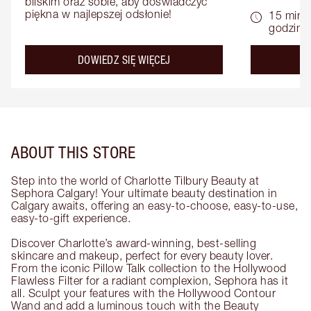
bliskim oraz sobie, aby doświadczyć 
piękna w najlepszej odsłonie!
15 minu
godziny
about the
DOWIEDZ SIĘ WIĘCEJ
D
ABOUT THIS STORE
Step into the world of Charlotte Tilbury Beauty at
Sephora Calgary! Your ultimate beauty destination in
Calgary awaits, offering an easy-to-choose, easy-to-use,
easy-to-gift experience.
Discover Charlotte’s award-winning, best-selling
skincare and makeup, perfect for every beauty lover.
From the iconic Pillow Talk collection to the Hollywood
Flawless Filter for a radiant complexion, Sephora has it
all. Sculpt your features with the Hollywood Contour
Wand and add a luminous touch with the Beauty