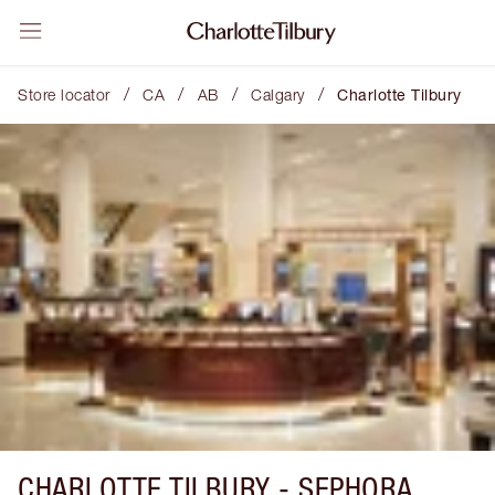
/
/
/
/
Store locator
CA
AB
Calgary
Charlotte Tilbury
CHARLOTTE TILBURY -
SEPHORA