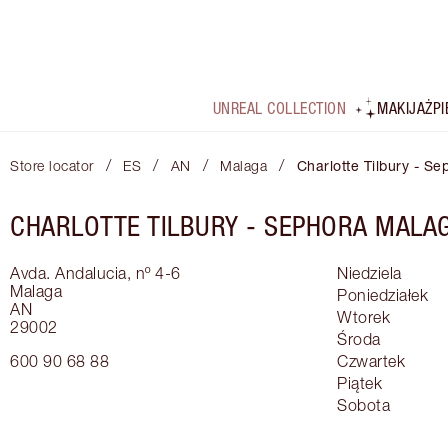
UNREAL COLLECTION
MAKIJAŻ
P
/
/
/
/
Store locator
ES
AN
Malaga
Charlotte Tilbury - S
CHARLOTTE TILBURY -
SEPHORA MALA
Avda. Andalucia, nº 4-6
Niedziela
Malaga
Poniedziałek
AN
Wtorek
29002
Środa
600 90 68 88
Czwartek
Piątek
Sobota