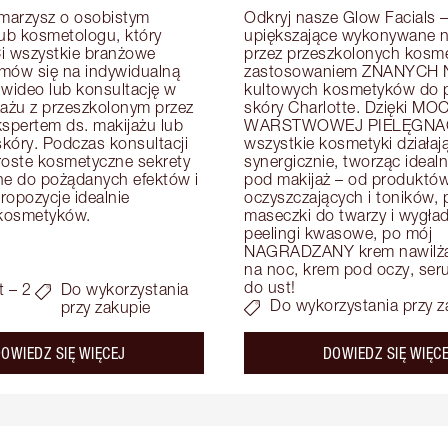
arzysz o osobistym 
Odkryj nasze Glow Facials – 
lub kosmetologu, który 
upiększające wykonywane na
i wszystkie branżowe 
przez przeszkolonych kosme
mów się na indywidualną 
zastosowaniem ZNANYCH N
 wideo lub konsultację w 
kultowych kosmetyków do pi
zażu z przeszkolonym przez 
skóry Charlotte. Dzięki MOC
kspertem ds. makijażu lub 
WARSTWOWEJ PIELĘGNAC
skóry. Podczas konsultacji 
wszystkie kosmetyki działają
roste kosmetyczne sekrety 
synergicznie, tworząc idealn
e do pożądanych efektów i 
pod makijaż – od produktów
opozycje idealnie 
oczyszczających i toników, p
kosmetyków.
maseczki do twarzy i wygład
peelingi kwasowe, po mój 
NAGRADZANY krem nawilżaj
na noc, krem pod oczy, serum
do ust!
t – 2
Do wykorzystania
Do wykorzystania przy z
przy zakupie
about the
OWIEDZ SIĘ WIĘCEJ
DOWIEDZ SIĘ WIĘC