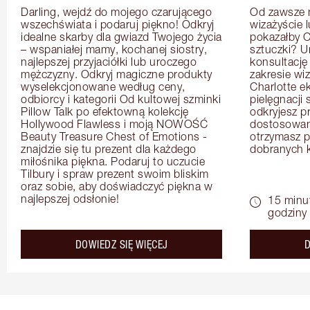
Darling, wejdź do mojego czarującego 
Od zawsze m
wszechświata i podaruj piękno! Odkryj 
wizażyście 
idealne skarby dla gwiazd Twojego życia 
pokazałby C
– wspaniałej mamy, kochanej siostry, 
sztuczki? U
najlepszej przyjaciółki lub uroczego 
konsultację
mężczyzny. Odkryj magiczne produkty 
zakresie wi
wyselekcjonowane według ceny, 
Charlotte e
odbiorcy i kategorii Od kultowej szminki 
pielęgnacji 
Pillow Talk po efektowną kolekcję 
odkryjesz p
Hollywood Flawless i moją NOWOŚĆ 
dostosowan
Beauty Treasure Chest of Emotions - 
otrzymasz pr
znajdzie się tu prezent dla każdego 
dobranych 
miłośnika piękna. Podaruj to uczucie 
Tilbury i spraw prezent swoim bliskim 
oraz sobie, aby doświadczyć piękna w 
najlepszej odsłonie!
15 minu
godziny
about the
DOWIEDZ SIĘ WIĘCEJ
D