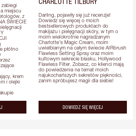
CHARLOTTE TILBURY
zabiegi 
 miejscu 
Darling, pojawiły się już recenzje! 
tologów, z 
Dowiedz się więcej o moich 
A ŚWIECIE 
bestsellerowych produktach do 
elęgnacji 
makijażu i pielęgnacji skóry, w tym o 
Y 
moim wielokrotnie nagradzanym 
JI 
Charlotte's Magic Cream, moim 
 
uwielbianym na całym świecie AIRbrush 
e płótno 
Flawless Setting Spray oraz moim 
 
kultowym sekrecie blasku, Hollywood 
rzez 
Flawless Filter. Zobacz, co klienci mają 
zające 
do powiedzenia na temat moich 
najukochańszych sekretów piękności, 
ący, krem 
zanim spróbujesz magii dla siebie!
 i olejki 
akupie
about the
about the
EJ
DOWIEDZ SIĘ WIĘCEJ