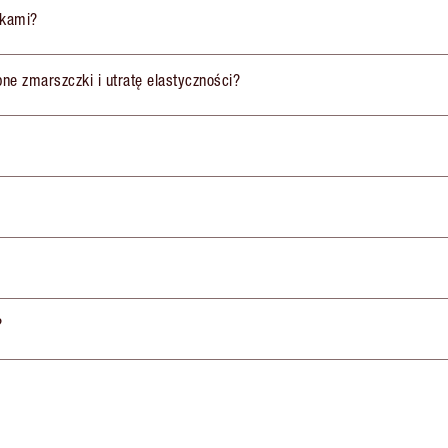
ikami?
obne zmarszczki i utratę elastyczności?
?