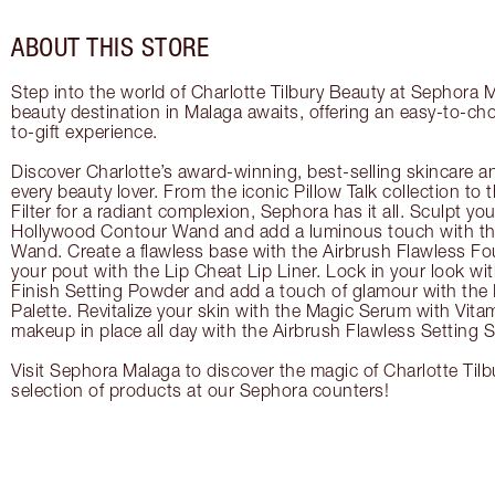
ABOUT THIS STORE
Step into the world of Charlotte Tilbury Beauty at Sephora 
beauty destination in Malaga awaits, offering an easy-to-ch
to-gift experience.
Discover Charlotte’s award-winning, best-selling skincare a
every beauty lover. From the iconic Pillow Talk collection to
Filter for a radiant complexion, Sephora has it all. Sculpt yo
Hollywood Contour Wand and add a luminous touch with the
Wand. Create a flawless base with the Airbrush Flawless Fo
your pout with the Lip Cheat Lip Liner. Lock in your look wi
Finish Setting Powder and add a touch of glamour with th
Palette. Revitalize your skin with the Magic Serum with Vit
makeup in place all day with the Airbrush Flawless Setting S
Visit Sephora Malaga to discover the magic of Charlotte Tilb
selection of products at our Sephora counters!