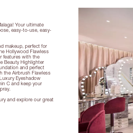
Malaga! Your ultimate
oose, easy-to-use, easy-
nd makeup, perfect for
 the Hollywood Flawless
ur features with the
 Beauty Highlighter
undation and perfect
th the Airbrush Flawless
e Luxury Eyeshadow
amin C and keep your
pray.
ury and explore our great