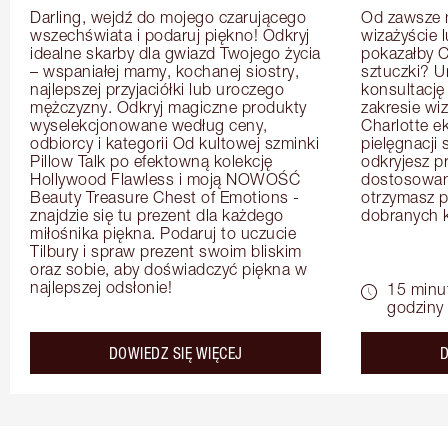
Darling, wejdź do mojego czarującego 
Od zawsze m
wszechświata i podaruj piękno! Odkryj 
wizażyście 
idealne skarby dla gwiazd Twojego życia 
pokazałby C
– wspaniałej mamy, kochanej siostry, 
sztuczki? U
najlepszej przyjaciółki lub uroczego 
konsultację
mężczyzny. Odkryj magiczne produkty 
zakresie wi
wyselekcjonowane według ceny, 
Charlotte e
odbiorcy i kategorii Od kultowej szminki 
pielęgnacji 
Pillow Talk po efektowną kolekcję 
odkryjesz p
Hollywood Flawless i moją NOWOŚĆ 
dostosowan
Beauty Treasure Chest of Emotions - 
otrzymasz pr
znajdzie się tu prezent dla każdego 
dobranych 
miłośnika piękna. Podaruj to uczucie 
Tilbury i spraw prezent swoim bliskim 
oraz sobie, aby doświadczyć piękna w 
najlepszej odsłonie!
15 minu
godziny
about the
DOWIEDZ SIĘ WIĘCEJ
D