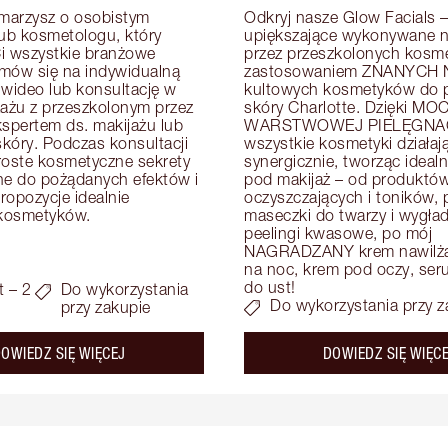
arzysz o osobistym 
Odkryj nasze Glow Facials – 
lub kosmetologu, który 
upiększające wykonywane na
i wszystkie branżowe 
przez przeszkolonych kosme
mów się na indywidualną 
zastosowaniem ZNANYCH N
 wideo lub konsultację w 
kultowych kosmetyków do pi
zażu z przeszkolonym przez 
skóry Charlotte. Dzięki MOC
kspertem ds. makijażu lub 
WARSTWOWEJ PIELĘGNAC
skóry. Podczas konsultacji 
wszystkie kosmetyki działają
roste kosmetyczne sekrety 
synergicznie, tworząc idealn
e do pożądanych efektów i 
pod makijaż – od produktów
opozycje idealnie 
oczyszczających i toników, p
kosmetyków.
maseczki do twarzy i wygład
peelingi kwasowe, po mój 
NAGRADZANY krem nawilżaj
na noc, krem pod oczy, serum
do ust!
t – 2
Do wykorzystania
Do wykorzystania przy z
przy zakupie
about the
OWIEDZ SIĘ WIĘCEJ
DOWIEDZ SIĘ WIĘC