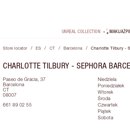
UNREAL COLLECTION
MAKIJAŻ
P
/
/
/
/
Store locator
ES
CT
Barcelona
Charlotte Tilbury -
CHARLOTTE TILBURY -
SEPHORA BARC
Paseo de Gracia, 37
Niedziela
Barcelona
Poniedziałek
CT
Wtorek
08007
Środa
661 89 02 55
Czwartek
Piątek
Sobota