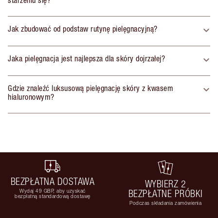
starzeniu się?
Jak zbudować od podstaw rutynę pielęgnacyjną?
Jaka pielęgnacja jest najlepsza dla skóry dojrzałej?
Gdzie znaleźć luksusową pielęgnację skóry z kwasem
hialuronowym?
BEZPŁATNA DOSTAWA
WYBIERZ 2
Wydaj 49 GBP, aby uzyskać
BEZPŁATNE PRÓBKI
bezpłatną standardową dostawę
Podczas składania zamówienia