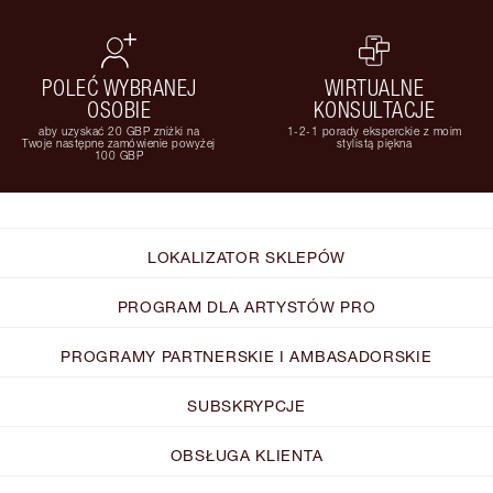
POLEĆ WYBRANEJ
WIRTUALNE
OSOBIE
KONSULTACJE
aby uzyskać 20 GBP zniżki na
1-2-1 porady eksperckie z moim
Twoje następne zamówienie powyżej
stylistą piękna
100 GBP
LOKALIZATOR SKLEPÓW
PROGRAM DLA ARTYSTÓW PRO
PROGRAMY PARTNERSKIE I AMBASADORSKIE
SUBSKRYPCJE
OBSŁUGA KLIENTA