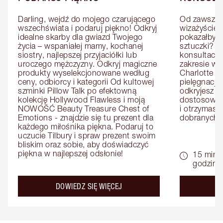
Darling, wejdź do mojego czarującego 
Od zawsze m
wszechświata i podaruj piękno! Odkryj 
wizażyście 
idealne skarby dla gwiazd Twojego 
pokazałby C
życia – wspaniałej mamy, kochanej 
sztuczki? U
siostry, najlepszej przyjaciółki lub 
konsultację
uroczego mężczyzny. Odkryj magiczne 
zakresie wi
produkty wyselekcjonowane według 
Charlotte e
ceny, odbiorcy i kategorii Od kultowej 
pielęgnacji 
szminki Pillow Talk po efektowną 
odkryjesz p
kolekcję Hollywood Flawless i moją 
dostosowan
NOWOŚĆ Beauty Treasure Chest of 
i otrzymasz 
Emotions - znajdzie się tu prezent dla 
dobranych 
każdego miłośnika piękna. Podaruj to 
uczucie Tilbury i spraw prezent swoim 
bliskim oraz sobie, aby doświadczyć 
piękna w najlepszej odsłonie!
15 minu
godziny
about the
DOWIEDZ SIĘ WIĘCEJ
D