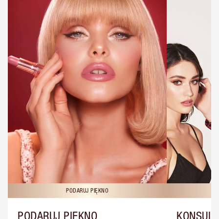
PODARUJ PIĘKNO
KO
PODARUJ PIĘKNO
KONSULT