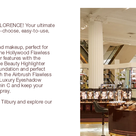
 FLORENCE! Your ultimate
o-choose, easy-to-use,
nd makeup, perfect for
 the Hollywood Flawless
ur features with the
 Beauty Highlighter
undation and perfect
th the Airbrush Flawless
e Luxury Eyeshadow
amin C and keep your
pray.
Tilbury and explore our