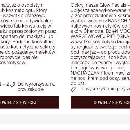
arzysz o osobistym 
Odkryj nasze Glow Facials – 
lub kosmetologu, który 
upiększające wykonywane na
i wszystkie branżowe 
przez przeszkolonych kosme
mów się na indywidualną 
zastosowaniem ZNANYCH N
 wideo lub konsultację w 
kultowych kosmetyków do pi
zażu z przeszkolonym przez 
skóry Charlotte. Dzięki MOC
kspertem ds. makijażu lub 
WARSTWOWEJ PIELĘGNAC
skóry. Podczas konsultacji 
wszystkie kosmetyki działają
roste kosmetyczne sekrety 
synergicznie, tworząc idealn
e do pożądanych efektów i 
pod makijaż – od produktów
opozycje idealnie 
oczyszczających i toników, p
kosmetyków.
maseczki do twarzy i wygład
peelingi kwasowe, po mój 
NAGRADZANY krem nawilżaj
na noc, krem pod oczy, serum
do ust!
t – 2
Do wykorzystania
Do wykorzystania przy z
przy zakupie
about the
OWIEDZ SIĘ WIĘCEJ
DOWIEDZ SIĘ WIĘC