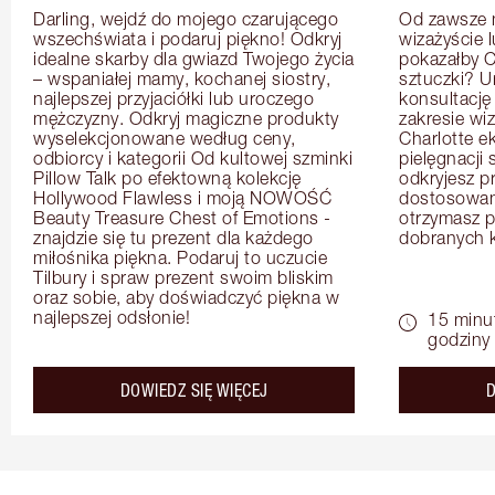
Darling, wejdź do mojego czarującego 
Od zawsze m
wszechświata i podaruj piękno! Odkryj 
wizażyście 
idealne skarby dla gwiazd Twojego życia 
pokazałby C
– wspaniałej mamy, kochanej siostry, 
sztuczki? U
najlepszej przyjaciółki lub uroczego 
konsultację
mężczyzny. Odkryj magiczne produkty 
zakresie wi
wyselekcjonowane według ceny, 
Charlotte e
odbiorcy i kategorii Od kultowej szminki 
pielęgnacji 
Pillow Talk po efektowną kolekcję 
odkryjesz p
Hollywood Flawless i moją NOWOŚĆ 
dostosowan
Beauty Treasure Chest of Emotions - 
otrzymasz pr
znajdzie się tu prezent dla każdego 
dobranych 
miłośnika piękna. Podaruj to uczucie 
Tilbury i spraw prezent swoim bliskim 
oraz sobie, aby doświadczyć piękna w 
najlepszej odsłonie!
15 minu
godziny
about the
DOWIEDZ SIĘ WIĘCEJ
D