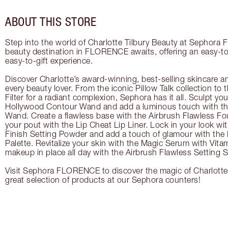
ABOUT THIS STORE
Step into the world of Charlotte Tilbury Beauty at Sephora
beauty destination in FLORENCE awaits, offering an easy-t
easy-to-gift experience.
Discover Charlotte’s award-winning, best-selling skincare a
every beauty lover. From the iconic Pillow Talk collection to
Filter for a radiant complexion, Sephora has it all. Sculpt yo
Hollywood Contour Wand and add a luminous touch with the
Wand. Create a flawless base with the Airbrush Flawless Fo
your pout with the Lip Cheat Lip Liner. Lock in your look wi
Finish Setting Powder and add a touch of glamour with th
Palette. Revitalize your skin with the Magic Serum with Vit
makeup in place all day with the Airbrush Flawless Setting S
Visit Sephora FLORENCE to discover the magic of Charlotte 
great selection of products at our Sephora counters!