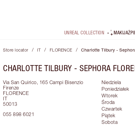
UNREAL COLLECTION
MAKIJAŻ
P
/
/
/
Store locator
IT
FLORENCE
Charlotte Tilbury - Sepho
CHARLOTTE TILBURY -
SEPHORA FLOR
Via San Quirico, 165
Campi Bisenzio
Niedziela
Firenze
Poniedziałek
FLORENCE
Wtorek
IT
Środa
50013
Czwartek
055 898 6021
Piątek
Sobota