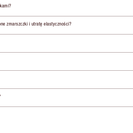
ikami?
obne zmarszczki i utratę elastyczności?
?