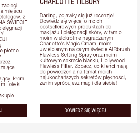
CHARLOTTE TILBURY
zabiegi 
 miejscu 
Darling, pojawiły się już recenzje! 
tologów, z 
Dowiedz się więcej o moich 
A ŚWIECIE 
bestsellerowych produktach do 
elęgnacji 
makijażu i pielęgnacji skóry, w tym o 
Y 
moim wielokrotnie nagradzanym 
JI 
Charlotte's Magic Cream, moim 
 
uwielbianym na całym świecie AIRbrush 
e płótno 
Flawless Setting Spray oraz moim 
 
kultowym sekrecie blasku, Hollywood 
rzez 
Flawless Filter. Zobacz, co klienci mają 
zające 
do powiedzenia na temat moich 
najukochańszych sekretów piękności, 
ący, krem 
zanim spróbujesz magii dla siebie!
 i olejki 
akupie
about the
about the
EJ
DOWIEDZ SIĘ WIĘCEJ