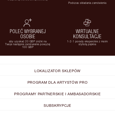
Podczas składania zamówienia
POLEĆ WYBRANEJ
WIRTUALNE
OSOBIE
KONSULTACJE
aby uzyskać 20 GBP zniżki na
1-2-1 porady eksperckie z moim
Twoje następne zamówienie powyżej
stylistą piękna
100 GBP
LOKALIZATOR SKLEPÓW
PROGRAM DLA ARTYSTÓW PRO
PROGRAMY PARTNERSKIE I AMBASADORSKIE
SUBSKRYPCJE