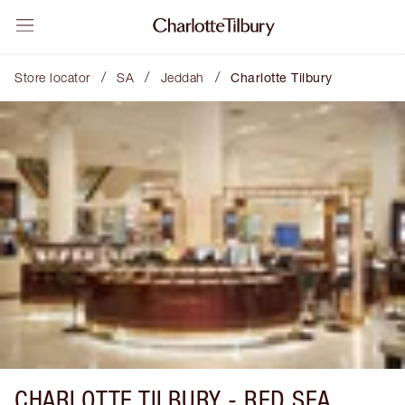
/
/
/
Store locator
SA
Jeddah
Charlotte Tilbury
CHARLOTTE TILBURY -
RED SEA