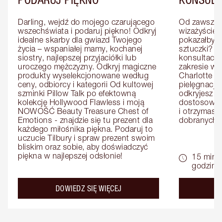
Darling, wejdź do mojego czarującego 
Od zawsze m
wszechświata i podaruj piękno! Odkryj 
wizażyście 
idealne skarby dla gwiazd Twojego 
pokazałby C
życia – wspaniałej mamy, kochanej 
sztuczki? U
siostry, najlepszej przyjaciółki lub 
konsultację
uroczego mężczyzny. Odkryj magiczne 
zakresie wi
produkty wyselekcjonowane według 
Charlotte e
ceny, odbiorcy i kategorii Od kultowej 
pielęgnacji 
szminki Pillow Talk po efektowną 
odkryjesz p
kolekcję Hollywood Flawless i moją 
dostosowan
NOWOŚĆ Beauty Treasure Chest of 
i otrzymasz 
Emotions - znajdzie się tu prezent dla 
dobranych 
każdego miłośnika piękna. Podaruj to 
uczucie Tilbury i spraw prezent swoim 
bliskim oraz sobie, aby doświadczyć 
piękna w najlepszej odsłonie!
15 minu
godziny
about the
DOWIEDZ SIĘ WIĘCEJ
D