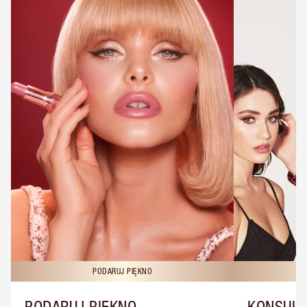
PODARUJ PIĘKNO
KO
PODARUJ PIĘKNO
KONSULT