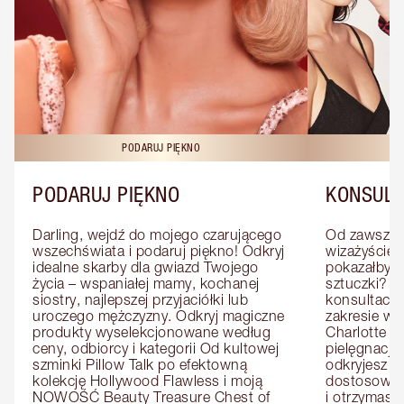
PODARUJ PIĘKNO
KO
PODARUJ PIĘKNO
KONSULT
Darling, wejdź do mojego czarującego 
Od zawsze m
wszechświata i podaruj piękno! Odkryj 
wizażyście 
idealne skarby dla gwiazd Twojego 
pokazałby C
życia – wspaniałej mamy, kochanej 
sztuczki? U
siostry, najlepszej przyjaciółki lub 
konsultację
uroczego mężczyzny. Odkryj magiczne 
zakresie wi
produkty wyselekcjonowane według 
Charlotte e
ceny, odbiorcy i kategorii Od kultowej 
pielęgnacji 
szminki Pillow Talk po efektowną 
odkryjesz p
kolekcję Hollywood Flawless i moją 
dostosowan
NOWOŚĆ Beauty Treasure Chest of 
i otrzymasz 