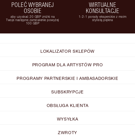
POLEĆ WYBRANEJ
WIRTUALNE
OSOBIE
KONSULTACJE
aby uzyskać 20 GBP zniżki na
1-2-1 porady eksperckie z moim
Twoje następne zamówienie powyżej
stylistą piękna
100 GBP
LOKALIZATOR SKLEPÓW
PROGRAM DLA ARTYSTÓW PRO
PROGRAMY PARTNERSKIE I AMBASADORSKIE
SUBSKRYPCJE
OBSŁUGA KLIENTA
WYSYŁKA
ZWROTY