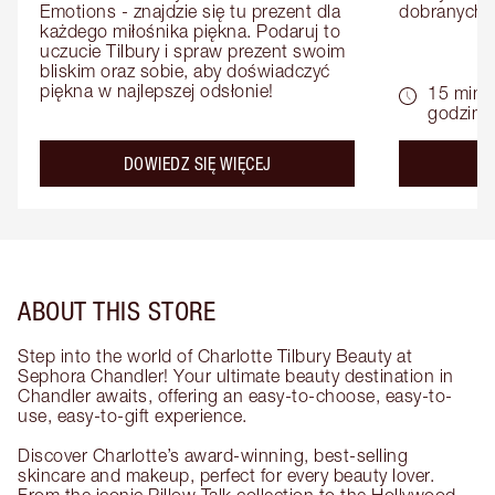
Emotions - znajdzie się tu prezent dla 
dobranych 
każdego miłośnika piękna. Podaruj to 
uczucie Tilbury i spraw prezent swoim 
bliskim oraz sobie, aby doświadczyć 
piękna w najlepszej odsłonie!
15 minu
godziny
about the
DOWIEDZ SIĘ WIĘCEJ
D
ABOUT THIS STORE
Step into the world of Charlotte Tilbury Beauty at
Sephora Chandler! Your ultimate beauty destination in
Chandler awaits, offering an easy-to-choose, easy-to-
use, easy-to-gift experience.
Discover Charlotte’s award-winning, best-selling
skincare and makeup, perfect for every beauty lover.