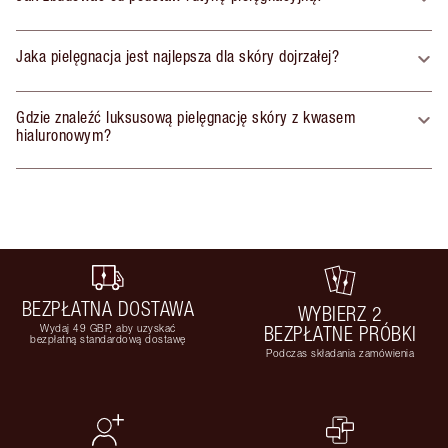
Jaka pielęgnacja jest najlepsza dla skóry dojrzałej?
Gdzie znaleźć luksusową pielęgnację skóry z kwasem
hialuronowym?
BEZPŁATNA DOSTAWA
WYBIERZ 2
Wydaj 49 GBP, aby uzyskać
BEZPŁATNE PRÓBKI
bezpłatną standardową dostawę
Podczas składania zamówienia