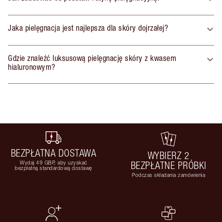
Jaka pielęgnacja jest najlepsza dla skóry dojrzałej?
Gdzie znaleźć luksusową pielęgnację skóry z kwasem
hialuronowym?
BEZPŁATNA DOSTAWA
WYBIERZ 2
Wydaj 49 GBP, aby uzyskać
BEZPŁATNE PRÓBKI
bezpłatną standardową dostawę
Podczas składania zamówienia