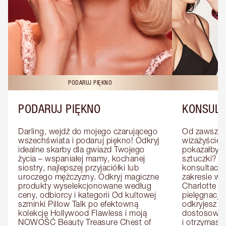
PODARUJ PIĘKNO
KO
PODARUJ PIĘKNO
KONSULT
Darling, wejdź do mojego czarującego 
Od zawsze m
wszechświata i podaruj piękno! Odkryj 
wizażyście 
idealne skarby dla gwiazd Twojego 
pokazałby C
życia – wspaniałej mamy, kochanej 
sztuczki? U
siostry, najlepszej przyjaciółki lub 
konsultację
uroczego mężczyzny. Odkryj magiczne 
zakresie wi
produkty wyselekcjonowane według 
Charlotte e
ceny, odbiorcy i kategorii Od kultowej 
pielęgnacji 
szminki Pillow Talk po efektowną 
odkryjesz p
kolekcję Hollywood Flawless i moją 
dostosowan
NOWOŚĆ Beauty Treasure Chest of 
i otrzymasz 