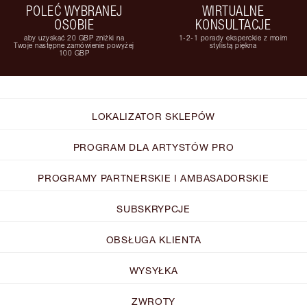
POLEĆ WYBRANEJ
WIRTUALNE
OSOBIE
KONSULTACJE
aby uzyskać 20 GBP zniżki na
1-2-1 porady eksperckie z moim
Twoje następne zamówienie powyżej
stylistą piękna
100 GBP
LOKALIZATOR SKLEPÓW
PROGRAM DLA ARTYSTÓW PRO
PROGRAMY PARTNERSKIE I AMBASADORSKIE
SUBSKRYPCJE
OBSŁUGA KLIENTA
WYSYŁKA
ZWROTY