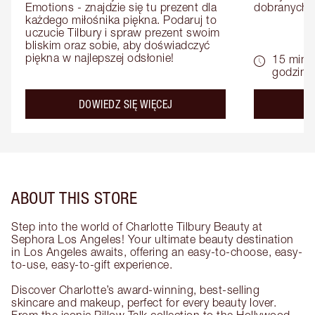
Emotions - znajdzie się tu prezent dla 
dobranych 
każdego miłośnika piękna. Podaruj to 
uczucie Tilbury i spraw prezent swoim 
bliskim oraz sobie, aby doświadczyć 
piękna w najlepszej odsłonie!
15 minu
godziny
about the
DOWIEDZ SIĘ WIĘCEJ
D
ABOUT THIS STORE
Step into the world of Charlotte Tilbury Beauty at
Sephora Los Angeles! Your ultimate beauty destination
in Los Angeles awaits, offering an easy-to-choose, easy-
to-use, easy-to-gift experience.
Discover Charlotte’s award-winning, best-selling
skincare and makeup, perfect for every beauty lover.