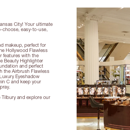
ansas City! Your ultimate
to-choose, easy-to-use,
nd makeup, perfect for
 the Hollywood Flawless
ur features with the
 Beauty Highlighter
undation and perfect
th the Airbrush Flawless
e Luxury Eyeshadow
amin C and keep your
pray.
 Tilbury and explore our