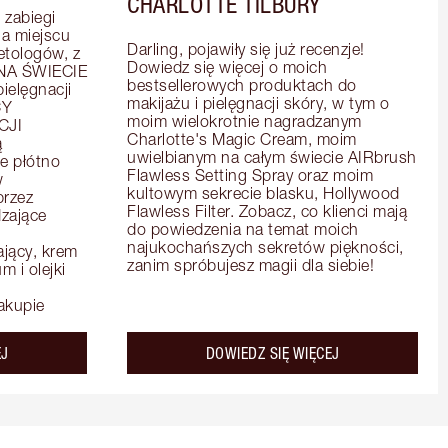
CHARLOTTE TILBURY
zabiegi 
 miejscu 
Darling, pojawiły się już recenzje! 
tologów, z 
Dowiedz się więcej o moich 
A ŚWIECIE 
bestsellerowych produktach do 
elęgnacji 
makijażu i pielęgnacji skóry, w tym o 
Y 
moim wielokrotnie nagradzanym 
JI 
Charlotte's Magic Cream, moim 
 
uwielbianym na całym świecie AIRbrush 
e płótno 
Flawless Setting Spray oraz moim 
 
kultowym sekrecie blasku, Hollywood 
rzez 
Flawless Filter. Zobacz, co klienci mają 
zające 
do powiedzenia na temat moich 
najukochańszych sekretów piękności, 
ący, krem 
zanim spróbujesz magii dla siebie!
 i olejki 
akupie
about the
about the
EJ
DOWIEDZ SIĘ WIĘCEJ