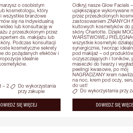
arzysz o osobistym 
Odkryj nasze Glow Facials – 
lub kosmetologu, który 
upiększające wykonywane na
i wszystkie branżowe 
przez przeszkolonych kosme
mów się na indywidualną 
zastosowaniem ZNANYCH N
 wideo lub konsultację w 
kultowych kosmetyków do pi
zażu z przeszkolonym przez 
skóry Charlotte. Dzięki MOC
kspertem ds. makijażu lub 
WARSTWOWEJ PIELĘGNAC
skóry. Podczas konsultacji 
wszystkie kosmetyki działają
roste kosmetyczne sekrety 
synergicznie, tworząc idealn
e do pożądanych efektów i 
pod makijaż – od produktów
opozycje idealnie 
oczyszczających i toników, p
kosmetyków.
maseczki do twarzy i wygład
peelingi kwasowe, po mój 
NAGRADZANY krem nawilżaj
na noc, krem pod oczy, serum
do ust!
t – 2
Do wykorzystania
Do wykorzystania przy z
przy zakupie
about the
OWIEDZ SIĘ WIĘCEJ
DOWIEDZ SIĘ WIĘC