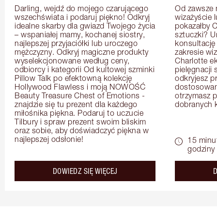
Darling, wejdź do mojego czarującego 
Od zawsze m
wszechświata i podaruj piękno! Odkryj 
wizażyście 
idealne skarby dla gwiazd Twojego życia 
pokazałby C
– wspaniałej mamy, kochanej siostry, 
sztuczki? U
najlepszej przyjaciółki lub uroczego 
konsultację
mężczyzny. Odkryj magiczne produkty 
zakresie wi
wyselekcjonowane według ceny, 
Charlotte e
odbiorcy i kategorii Od kultowej szminki 
pielęgnacji 
Pillow Talk po efektowną kolekcję 
odkryjesz p
Hollywood Flawless i moją NOWOŚĆ 
dostosowan
Beauty Treasure Chest of Emotions - 
otrzymasz pr
znajdzie się tu prezent dla każdego 
dobranych 
miłośnika piękna. Podaruj to uczucie 
Tilbury i spraw prezent swoim bliskim 
oraz sobie, aby doświadczyć piękna w 
najlepszej odsłonie!
15 minu
godziny
about the
DOWIEDZ SIĘ WIĘCEJ
D