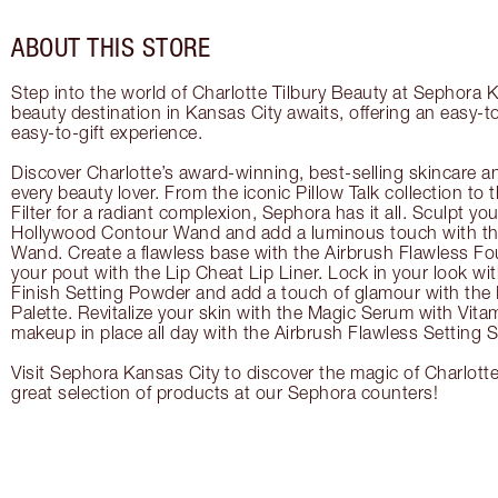
ABOUT THIS STORE
Step into the world of Charlotte Tilbury Beauty at Sephora K
beauty destination in Kansas City awaits, offering an easy-
easy-to-gift experience.
Discover Charlotte’s award-winning, best-selling skincare a
every beauty lover. From the iconic Pillow Talk collection to
Filter for a radiant complexion, Sephora has it all. Sculpt yo
Hollywood Contour Wand and add a luminous touch with the
Wand. Create a flawless base with the Airbrush Flawless Fo
your pout with the Lip Cheat Lip Liner. Lock in your look wi
Finish Setting Powder and add a touch of glamour with th
Palette. Revitalize your skin with the Magic Serum with Vit
makeup in place all day with the Airbrush Flawless Setting S
Visit Sephora Kansas City to discover the magic of Charlotte
great selection of products at our Sephora counters!