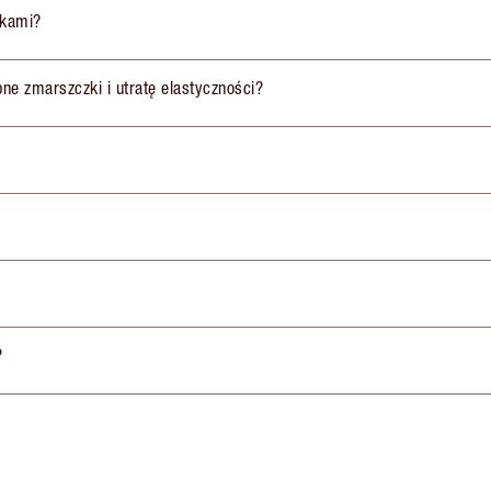
ikami?
obne zmarszczki i utratę elastyczności?
?