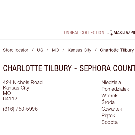
UNREAL COLLECTION
MAKIJAŻ
P
/
/
/
/
Store locator
US
MO
Kansas City
Charlotte Tilbury
CHARLOTTE TILBURY -
SEPHORA COUNT
424 Nichols Road
Niedziela
Kansas City
Poniedziałek
MO
Wtorek
64112
Środa
(816) 753-5996
Czwartek
Piątek
Sobota