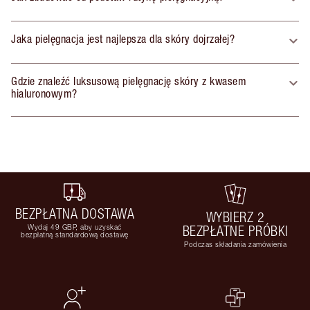
Jaka pielęgnacja jest najlepsza dla skóry dojrzałej?
Gdzie znaleźć luksusową pielęgnację skóry z kwasem
hialuronowym?
BEZPŁATNA DOSTAWA
WYBIERZ 2
Wydaj 49 GBP, aby uzyskać
BEZPŁATNE PRÓBKI
bezpłatną standardową dostawę
Podczas składania zamówienia