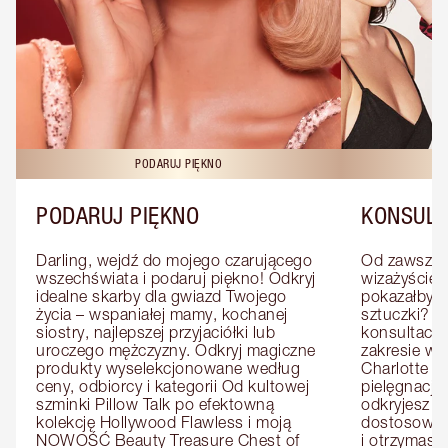
PODARUJ PIĘKNO
KO
PODARUJ PIĘKNO
KONSULT
Darling, wejdź do mojego czarującego 
Od zawsze m
wszechświata i podaruj piękno! Odkryj 
wizażyście 
idealne skarby dla gwiazd Twojego 
pokazałby C
życia – wspaniałej mamy, kochanej 
sztuczki? U
siostry, najlepszej przyjaciółki lub 
konsultację
uroczego mężczyzny. Odkryj magiczne 
zakresie wi
produkty wyselekcjonowane według 
Charlotte e
ceny, odbiorcy i kategorii Od kultowej 
pielęgnacji 
szminki Pillow Talk po efektowną 
odkryjesz p
kolekcję Hollywood Flawless i moją 
dostosowan
NOWOŚĆ Beauty Treasure Chest of 
i otrzymasz 