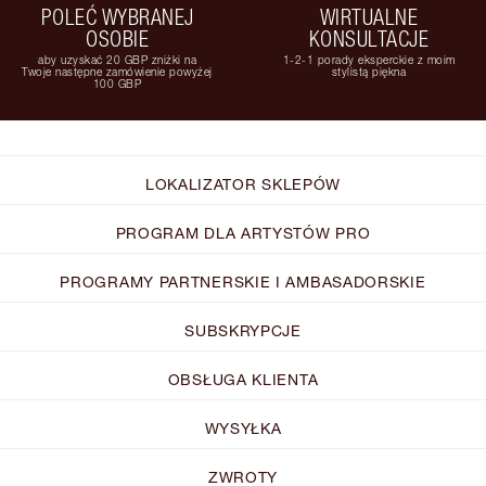
POLEĆ WYBRANEJ
WIRTUALNE
OSOBIE
KONSULTACJE
aby uzyskać 20 GBP zniżki na
1-2-1 porady eksperckie z moim
Twoje następne zamówienie powyżej
stylistą piękna
100 GBP
LOKALIZATOR SKLEPÓW
PROGRAM DLA ARTYSTÓW PRO
PROGRAMY PARTNERSKIE I AMBASADORSKIE
SUBSKRYPCJE
OBSŁUGA KLIENTA
WYSYŁKA
ZWROTY