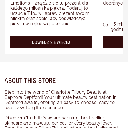
Emotions - znajdzie się tu prezent dla 
dobranych 
każdego miłośnika piękna. Podaruj to 
uczucie Tilbury i spraw prezent swoim 
bliskim oraz sobie, aby doświadczyć 
piękna w najlepszej odsłonie!
15 minu
godziny
about the
DOWIEDZ SIĘ WIĘCEJ
D
ABOUT THIS STORE
Step into the world of Charlotte Tilbury Beauty at
Sephora Deptford! Your ultimate beauty destination in
Deptford awaits, offering an easy-to-choose, easy-to-
use, easy-to-gift experience.
Discover Charlotte’s award-winning, best-selling
skincare and makeup, perfect for every beauty lover.