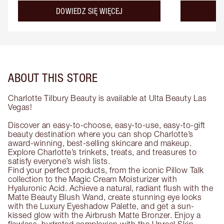
about the
DOWIEDZ SIĘ WIĘCEJ
D
ABOUT THIS STORE
Charlotte Tilbury Beauty is available at Ulta Beauty Las
Vegas!
Discover an easy-to-choose, easy-to-use, easy-to-gift
beauty destination where you can shop Charlotte’s
award-winning, best-selling skincare and makeup.
Explore Charlotte’s trinkets, treats, and treasures to
satisfy everyone’s wish lists.
Find your perfect products, from the iconic Pillow Talk
collection to the Magic Cream Moisturizer with
Hyaluronic Acid. Achieve a natural, radiant flush with the
Matte Beauty Blush Wand, create stunning eye looks
with the Luxury Eyeshadow Palette, and get a sun-
kissed glow with the Airbrush Matte Bronzer. Enjoy a