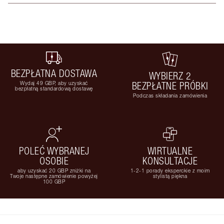
BEZPŁATNA DOSTAWA
WYBIERZ 2
Wydaj 49 GBP, aby uzyskać
BEZPŁATNE PRÓBKI
bezpłatną standardową dostawę
Podczas składania zamówienia
POLEĆ WYBRANEJ
WIRTUALNE
OSOBIE
KONSULTACJE
aby uzyskać 20 GBP zniżki na
1-2-1 porady eksperckie z moim
Twoje następne zamówienie powyżej
stylistą piękna
100 GBP