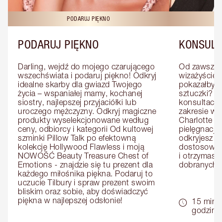
PODARUJ PIĘKNO
KO
PODARUJ PIĘKNO
KONSULT
Darling, wejdź do mojego czarującego 
Od zawsze m
wszechświata i podaruj piękno! Odkryj 
wizażyście 
idealne skarby dla gwiazd Twojego 
pokazałby C
życia – wspaniałej mamy, kochanej 
sztuczki? U
siostry, najlepszej przyjaciółki lub 
konsultację
uroczego mężczyzny. Odkryj magiczne 
zakresie wi
produkty wyselekcjonowane według 
Charlotte e
ceny, odbiorcy i kategorii Od kultowej 
pielęgnacji 
szminki Pillow Talk po efektowną 
odkryjesz p
kolekcję Hollywood Flawless i moją 
dostosowan
NOWOŚĆ Beauty Treasure Chest of 
i otrzymasz 
Emotions - znajdzie się tu prezent dla 
dobranych 
każdego miłośnika piękna. Podaruj to 
uczucie Tilbury i spraw prezent swoim 
bliskim oraz sobie, aby doświadczyć 
piękna w najlepszej odsłonie!
15 minu
godziny