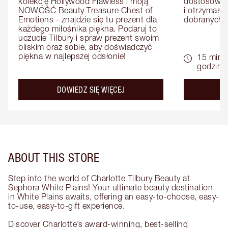
kolekcję Hollywood Flawless i moją 
dostosowan
NOWOŚĆ Beauty Treasure Chest of 
i otrzymasz 
Emotions - znajdzie się tu prezent dla 
dobranych 
każdego miłośnika piękna. Podaruj to 
uczucie Tilbury i spraw prezent swoim 
bliskim oraz sobie, aby doświadczyć 
piękna w najlepszej odsłonie!
15 minu
godziny
about the
DOWIEDZ SIĘ WIĘCEJ
D
ABOUT THIS STORE
Step into the world of Charlotte Tilbury Beauty at
Sephora White Plains! Your ultimate beauty destination
in White Plains awaits, offering an easy-to-choose, easy-
to-use, easy-to-gift experience.
Discover Charlotte’s award-winning, best-selling