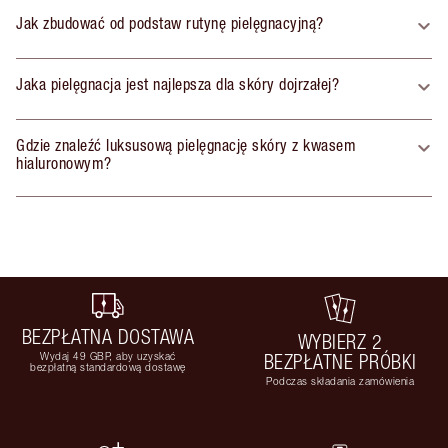
Jak zbudować od podstaw rutynę pielęgnacyjną?
Jaka pielęgnacja jest najlepsza dla skóry dojrzałej?
Gdzie znaleźć luksusową pielęgnację skóry z kwasem
hialuronowym?
BEZPŁATNA DOSTAWA
WYBIERZ 2
Wydaj 49 GBP, aby uzyskać
BEZPŁATNE PRÓBKI
bezpłatną standardową dostawę
Podczas składania zamówienia