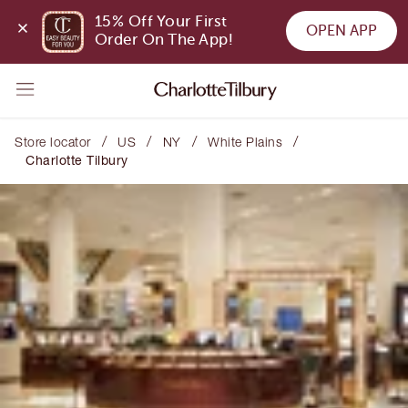
15% Off Your First 
OPEN APP
Order On The App!
/
/
/
/
Store locator
US
NY
White Plains
Charlotte Tilbury