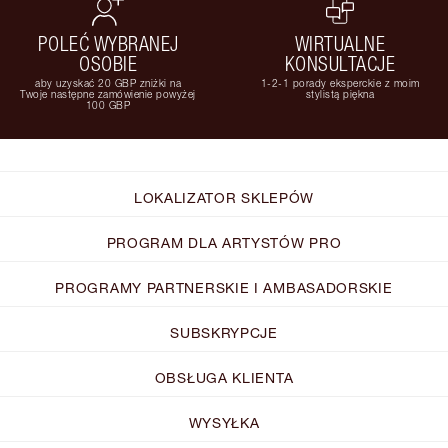
POLEĆ WYBRANEJ
WIRTUALNE
OSOBIE
KONSULTACJE
aby uzyskać 20 GBP zniżki na
1-2-1 porady eksperckie z moim
Twoje następne zamówienie powyżej
stylistą piękna
100 GBP
LOKALIZATOR SKLEPÓW
PROGRAM DLA ARTYSTÓW PRO
PROGRAMY PARTNERSKIE I AMBASADORSKIE
SUBSKRYPCJE
OBSŁUGA KLIENTA
WYSYŁKA