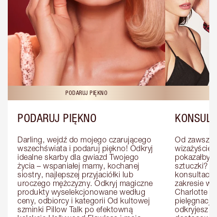
PODARUJ PIĘKNO
KO
PODARUJ PIĘKNO
KONSULT
Darling, wejdź do mojego czarującego 
Od zawsze m
wszechświata i podaruj piękno! Odkryj 
wizażyście 
idealne skarby dla gwiazd Twojego 
pokazałby C
życia – wspaniałej mamy, kochanej 
sztuczki? U
siostry, najlepszej przyjaciółki lub 
konsultację
uroczego mężczyzny. Odkryj magiczne 
zakresie wi
produkty wyselekcjonowane według 
Charlotte e
ceny, odbiorcy i kategorii Od kultowej 
pielęgnacji 
szminki Pillow Talk po efektowną 
odkryjesz p